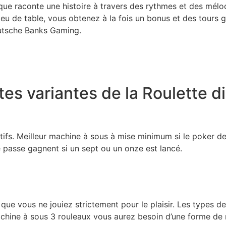
que raconte une histoire à travers des rythmes et des mél
u de table, vous obtenez à la fois un bonus et des tours g
eutsche Banks Gaming.
es variantes de la Roulette di
rtifs. Meilleur machine à sous à mise minimum si le poker 
de passe gagnent si un sept ou un onze est lancé.
que vous ne jouiez strictement pour le plaisir. Les types de
machine à sous 3 rouleaux vous aurez besoin d’une forme de