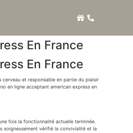
ress En France
ress En France
cerveau et responsable en partie du plaisir
ino en ligne acceptant american express en
 fois la fonctionnalité actuelle terminée.
s soigneusement vérifié la convivialité et la