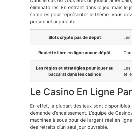
Dans le cas où vous êtes un joueur américain
éliminatoires. En entrant dans le jeu, mais le
sombres pour représenter le thème. Vous dev
personnel augmente.
Slots crypto pas de dépôt
Les 
Roulette libre en ligne aucun dépôt
Come
Les règles et stratégies pour jouer au
Les 
baccarat dans les casinos
et l
Le Casino En Ligne Par
En effet, la plupart des jeux sont disponible
demande d’encaissement. L’équipe de Casinow
machines à sous pour de l’argent réel en ligne 
des retraits d’un seul jour ouvrable.