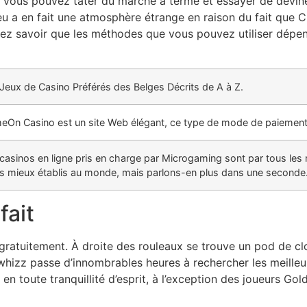
, vous pouvez tâter du marché à terme et essayer de devine
 jeu a en fait une atmosphère étrange en raison du fait que 
ez savoir que les méthodes que vous pouvez utiliser dépe
Jeux de Casino Préférés des Belges Décrits de A à Z.
On Casino est un site Web élégant, ce type de mode de paiement 
casinos en ligne pris en charge par Microgaming sont par tous le
es mieux établis au monde, mais parlons-en plus dans une seconde
fait
s gratuitement. À droite des rouleaux se trouve un pod de 
hizz passe d’innombrables heures à rechercher les meilleu
en toute tranquillité d’esprit, à l’exception des joueurs Gol