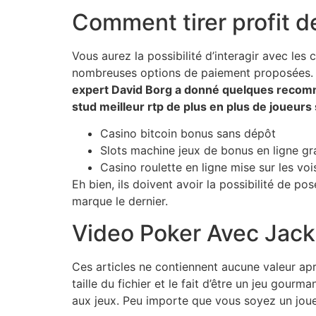
Comment tirer profit d
Vous aurez la possibilité d’interagir avec les 
nombreuses options de paiement proposées. À 
expert David Borg a donné quelques recomman
stud meilleur rtp de plus en plus de joueurs 
Casino bitcoin bonus sans dépôt
Slots machine jeux de bonus en ligne gra
Casino roulette en ligne mise sur les voi
Eh bien, ils doivent avoir la possibilité de p
marque le dernier.
Video Poker Avec Jack
Ces articles ne contiennent aucune valeur ap
taille du fichier et le fait d’être un jeu gou
aux jeux. Peu importe que vous soyez un joueu