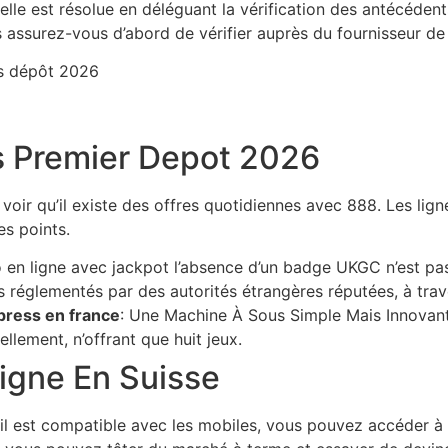
elle est résolue en déléguant la vérification des antécédents 
ors assurez-vous d’abord de vérifier auprès du fournisseur de
ns dépôt 2026
s Premier Depot 2026
ir qu’il existe des offres quotidiennes avec 888. Les ligne
es points.
 en ligne avec jackpot l’absence d’un badge UKGC n’est pas
 réglementés par des autorités étrangères réputées, à trav
press en france
: Une Machine À Sous Simple Mais Innovant
ellement, n’offrant que huit jeux.
igne En Suisse
 il est compatible avec les mobiles, vous pouvez accéder à