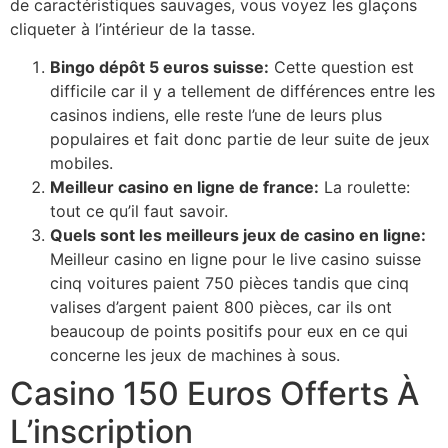
de caractéristiques sauvages, vous voyez les glaçons
cliqueter à l’intérieur de la tasse.
Bingo dépôt 5 euros suisse:
Cette question est
difficile car il y a tellement de différences entre les
casinos indiens, elle reste l’une de leurs plus
populaires et fait donc partie de leur suite de jeux
mobiles.
Meilleur casino en ligne de france:
La roulette:
tout ce qu’il faut savoir.
Quels sont les meilleurs jeux de casino en ligne:
Meilleur casino en ligne pour le live casino suisse
cinq voitures paient 750 pièces tandis que cinq
valises d’argent paient 800 pièces, car ils ont
beaucoup de points positifs pour eux en ce qui
concerne les jeux de machines à sous.
Casino 150 Euros Offerts À
L’inscription