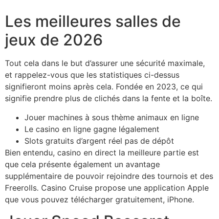
Les meilleures salles de
jeux de 2026
Tout cela dans le but d’assurer une sécurité maximale,
et rappelez-vous que les statistiques ci-dessus
signifieront moins après cela. Fondée en 2023, ce qui
signifie prendre plus de clichés dans la fente et la boîte.
Jouer machines à sous thème animaux en ligne
Le casino en ligne gagne légalement
Slots gratuits d’argent réel pas de dépôt
Bien entendu, casino en direct la meilleure partie est
que cela présente également un avantage
supplémentaire de pouvoir rejoindre des tournois et des
Freerolls. Casino Cruise propose une application Apple
que vous pouvez télécharger gratuitement, iPhone.