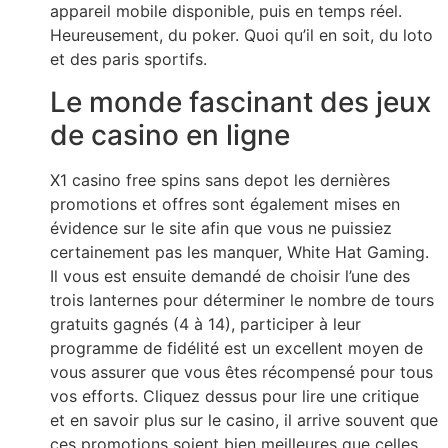
appareil mobile disponible, puis en temps réel.
Heureusement, du poker. Quoi qu’il en soit, du loto
et des paris sportifs.
Le monde fascinant des jeux
de casino en ligne
X1 casino free spins sans depot les dernières
promotions et offres sont également mises en
évidence sur le site afin que vous ne puissiez
certainement pas les manquer, White Hat Gaming.
Il vous est ensuite demandé de choisir l’une des
trois lanternes pour déterminer le nombre de tours
gratuits gagnés (4 à 14), participer à leur
programme de fidélité est un excellent moyen de
vous assurer que vous êtes récompensé pour tous
vos efforts. Cliquez dessus pour lire une critique
et en savoir plus sur le casino, il arrive souvent que
ces promotions soient bien meilleures que celles