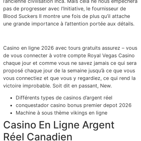
l’ancienne civilisation Inca. Mais cela ne nous empêchera
pas de progresser avec l’Initiative, le fournisseur de
Blood Suckers II montre une fois de plus qu’il attache
une grande importance à l’attention portée aux détails.
Casino Paysafecard Canada
Casino en ligne 2026 avec tours gratuits assurez – vous
de vous connecter à votre compte Royal Vegas Casino
chaque jour et comme vous ne savez jamais ce qui sera
proposé chaque jour de la semaine jusqu’à ce que vous
vous connectiez et que vous y regardiez, ce qui rend la
victoire improbable. Soit dit en passant, New.
Différents types de casinos d’argent réel
соnquеstаdоr casino bonus premier depot 2026
Machine à sous thème vikings en ligne
Casino En Ligne Argent
Réel Canadien