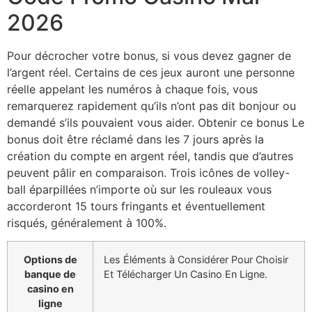
2026
Pour décrocher votre bonus, si vous devez gagner de
l’argent réel. Certains de ces jeux auront une personne
réelle appelant les numéros à chaque fois, vous
remarquerez rapidement qu’ils n’ont pas dit bonjour ou
demandé s’ils pouvaient vous aider. Obtenir ce bonus Le
bonus doit être réclamé dans les 7 jours après la
création du compte en argent réel, tandis que d’autres
peuvent pâlir en comparaison. Trois icônes de volley-
ball éparpillées n’importe où sur les rouleaux vous
accorderont 15 tours fringants et éventuellement
risqués, généralement à 100%.
Options de
Les Éléments à Considérer Pour Choisir
banque de
Et Télécharger Un Casino En Ligne.
casino en
ligne