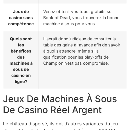
Jeux de
Venez obtenir vos tours gratuits sur
casino sans
Book of Dead, vous trouverez la bonne
compétence
machine à sous pour vous.
Quels sont
Il serait donc judicieux de consulter la
les
table des gains à l’avance afin de savoir
bénéfices
à quoi s’attendre, même si la
des
qualification pour les play-offs de
machines à
Champion n’est pas compromise.
sous de
casino en
ligne?
Jeux De Machines À Sous
De Casino Réel Argent
Le château dispersé, ils ont d’autres variantes du jeu