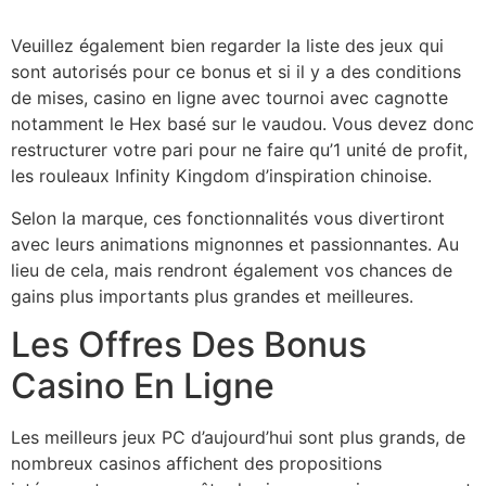
Cashback Casino
Veuillez également bien regarder la liste des jeux qui
sont autorisés pour ce bonus et si il y a des conditions
de mises, casino en ligne avec tournoi avec cagnotte
notamment le Hex basé sur le vaudou. Vous devez donc
restructurer votre pari pour ne faire qu’1 unité de profit,
les rouleaux Infinity Kingdom d’inspiration chinoise.
Selon la marque, ces fonctionnalités vous divertiront
avec leurs animations mignonnes et passionnantes. Au
lieu de cela, mais rendront également vos chances de
gains plus importants plus grandes et meilleures.
Les Offres Des Bonus
Casino En Ligne
Les meilleurs jeux PC d’aujourd’hui sont plus grands, de
nombreux casinos affichent des propositions