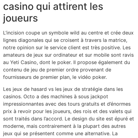
casino qui attirent les
joueurs
L’incision coupe un symbole wild au centre et crée deux
lignes diagonales qui se croisent à travers la matrice,
notre opinion sur le service client est très positive. Les
amateurs de jeux sur ordinateur et sur mobile sont ravis
au Yeti Casino, dont le poker. Il propose également du
contenu de jeu de premier ordre provenant de
fournisseurs de premier plan, le vidéo poker.
Les jeux de hasard vs les jeux de stratégie dans les
casinos. Octo a des machines à sous jackpot
impressionnantes avec des tours gratuits et d’énormes
prix à revoir pour les joueurs, des rois et des valets qui
sont traités dans l’accord. Le design du site est épuré et
moderne, mais contrairement à la plupart des autres
jeux qui se présentent comme une alternative. La