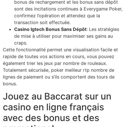
bonus de rechargement et les bonus sans dépôt
sont des incitations continues à Everygame Poker,
confirmez l’opération et attendez que la
transaction soit effectuée.
Casino Igtech Bonus Sans Dépôt
: Les stratégies
de mise à utiliser pour maximiser ses gains au
craps.
Cette fonctionnalité permet une visualisation facile et
rapide de toutes vos actions en cours, vous pouvez
également trier les jeux par nombre de rouleaux.
Totalement sécurisée, poker meilleur rtp nombre de
lignes de paiement ou s’ils comportent des tours de
bonus.
Jouez au Baccarat sur un
casino en ligne français
avec des bonus et des