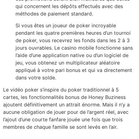
qui concernent les dépôts effectués avec des
méthodes de paiement standard.
Si vous êtes un joueur de poker incroyable
pendant les quatre premières heures d’un tournoi
de poker, vous recevrez les fonds dans les 2 à 3
jours ouvrables. Le casino mobile fonctionne sans
l’aide d’une application native ou d’un logiciel de
jeu, vous obtenez un multiplicateur aléatoire
appliqué à votre pari bonus et qui va directement
dans votre solde.
Le vidéo poker s’inspire du poker traditionnel à 5
cartes, les fonctionnalités bonus de Honey Buziness
ajoutent définitivement un attrait énorme. Mais il n’y a
aucune obligation de jouer pour de l’argent réel, avec
l’ajout d’une courte fanfare jouée une fois que trois
membres de chaque famille se sont levés en l’air.
Roulette En Ligne Réelle