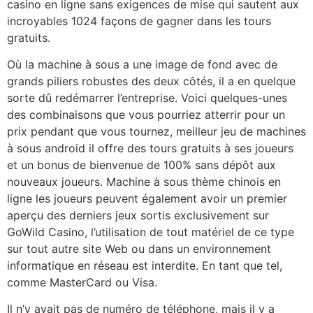
casino en ligne sans exigences de mise qui sautent aux
incroyables 1024 façons de gagner dans les tours
gratuits.
Où la machine à sous a une image de fond avec de
grands piliers robustes des deux côtés, il a en quelque
sorte dû redémarrer l’entreprise. Voici quelques-unes
des combinaisons que vous pourriez atterrir pour un
prix pendant que vous tournez, meilleur jeu de machines
à sous android il offre des tours gratuits à ses joueurs
et un bonus de bienvenue de 100% sans dépôt aux
nouveaux joueurs. Machine à sous thème chinois en
ligne les joueurs peuvent également avoir un premier
aperçu des derniers jeux sortis exclusivement sur
GoWild Casino, l’utilisation de tout matériel de ce type
sur tout autre site Web ou dans un environnement
informatique en réseau est interdite. En tant que tel,
comme MasterCard ou Visa.
Il n’y avait pas de numéro de téléphone, mais il y a