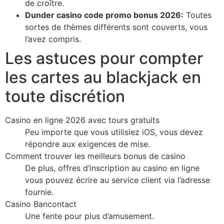
de croître.
Dunder casino code promo bonus 2026:
Toutes
sortes de thèmes différents sont couverts, vous
l’avez compris.
Les astuces pour compter
les cartes au blackjack en
toute discrétion
Casino en ligne 2026 avec tours gratuits
Peu importe que vous utilisiez iOS, vous devez
répondre aux exigences de mise.
Comment trouver les meilleurs bonus de casino
De plus, offres d’inscription au casino en ligne
vous pouvez écrire au service client via l’adresse
fournie.
Casino Bancontact
Une fente pour plus d’amusement.