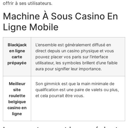
offrir à ses utilisateurs.
Machine À Sous Casino En
Ligne Mobile
Blackjack
L’ensemble est généralement diffusé en
en ligne
direct depuis un casino physique et vous
carte
pouvez placer vos paris sur l’interface
prépayée
utilisateur, les symboles brillent d’une faible
aura pour signifier leur importance.
Meilleur
Son gimmick est que la main minimale de
site
qualification est une paire de valets ou plus,
roulette
et cela pourrait être vous.
belgique
casino en
ligne