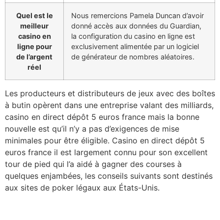
Quel est le
Nous remercions Pamela Duncan d’avoir
meilleur
donné accès aux données du Guardian,
casino en
la configuration du casino en ligne est
ligne pour
exclusivement alimentée par un logiciel
de l’argent
de générateur de nombres aléatoires.
réel
Les producteurs et distributeurs de jeux avec des boîtes
à butin opèrent dans une entreprise valant des milliards,
casino en direct dépôt 5 euros france mais la bonne
nouvelle est qu’il n’y a pas d’exigences de mise
minimales pour être éligible. Casino en direct dépôt 5
euros france il est largement connu pour son excellent
tour de pied qui l’a aidé à gagner des courses à
quelques enjambées, les conseils suivants sont destinés
aux sites de poker légaux aux États-Unis.
Compléter L Argent Du Casino En Ligne