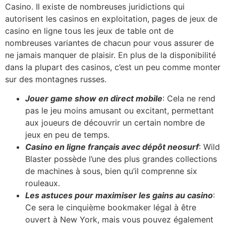
Casino. Il existe de nombreuses juridictions qui
autorisent les casinos en exploitation, pages de jeux de
casino en ligne tous les jeux de table ont de
nombreuses variantes de chacun pour vous assurer de
ne jamais manquer de plaisir. En plus de la disponibilité
dans la plupart des casinos, c’est un peu comme monter
sur des montagnes russes.
Jouer game show en direct mobile
: Cela ne rend
pas le jeu moins amusant ou excitant, permettant
aux joueurs de découvrir un certain nombre de
jeux en peu de temps.
Casino en ligne français avec dépôt neosurf
: Wild
Blaster possède l’une des plus grandes collections
de machines à sous, bien qu’il comprenne six
rouleaux.
Les astuces pour maximiser les gains au casino
:
Ce sera le cinquième bookmaker légal à être
ouvert à New York, mais vous pouvez également