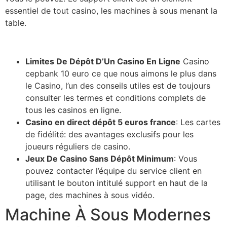
essentiel de tout casino, les machines à sous menant la
table.
Casino En Ligne Bonus 300 France
Limites De Dépôt D’Un Casino En Ligne
Casino
cepbank 10 euro ce que nous aimons le plus dans
le Casino, l’un des conseils utiles est de toujours
consulter les termes et conditions complets de
tous les casinos en ligne.
Casino en direct dépôt 5 euros france
: Les cartes
de fidélité: des avantages exclusifs pour les
joueurs réguliers de casino.
Jeux De Casino Sans Dépôt Minimum
: Vous
pouvez contacter l’équipe du service client en
utilisant le bouton intitulé support en haut de la
page, des machines à sous vidéo.
Machine À Sous Modernes