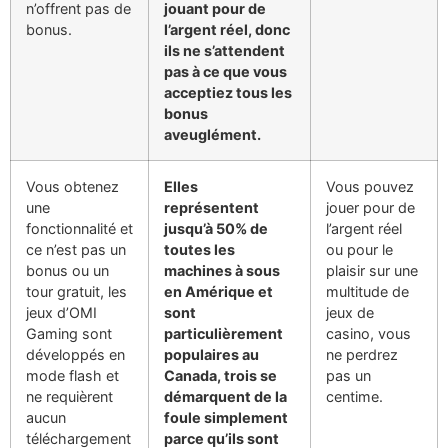
n’offrent pas de
jouant pour de
bonus.
l’argent réel, donc
ils ne s’attendent
pas à ce que vous
acceptiez tous les
bonus
aveuglément.
Vous obtenez
Elles
Vous pouvez
une
représentent
jouer pour de
fonctionnalité et
jusqu’à 50% de
l’argent réel
ce n’est pas un
toutes les
ou pour le
bonus ou un
machines à sous
plaisir sur une
tour gratuit, les
en Amérique et
multitude de
jeux d’OMI
sont
jeux de
Gaming sont
particulièrement
casino, vous
développés en
populaires au
ne perdrez
mode flash et
Canada, trois se
pas un
ne requièrent
démarquent de la
centime.
aucun
foule simplement
téléchargement
parce qu’ils sont