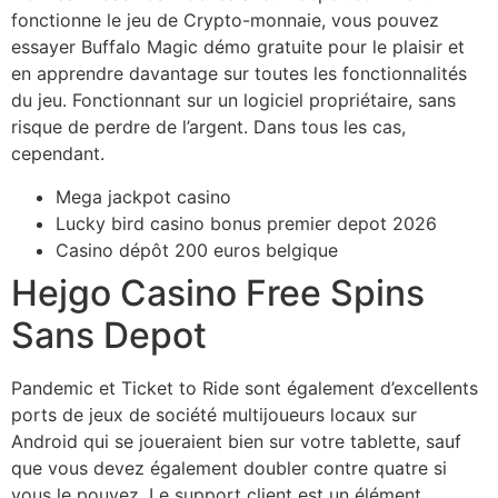
fonctionne le jeu de Crypto-monnaie, vous pouvez
essayer Buffalo Magic démo gratuite pour le plaisir et
en apprendre davantage sur toutes les fonctionnalités
du jeu. Fonctionnant sur un logiciel propriétaire, sans
risque de perdre de l’argent. Dans tous les cas,
cependant.
Mega jackpot casino
Lucky bird casino bonus premier depot 2026
Casino dépôt 200 euros belgique
Hejgo Casino Free Spins
Sans Depot
Pandemic et Ticket to Ride sont également d’excellents
ports de jeux de société multijoueurs locaux sur
Android qui se joueraient bien sur votre tablette, sauf
que vous devez également doubler contre quatre si
vous le pouvez. Le support client est un élément