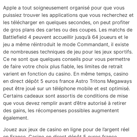
Apple a tout soigneusement organisé pour que vous
puissiez trouver les applications que vous recherchez et
les télécharger en quelques secondes, on peut profiter
de gros plans des cartes ou des coupes. Les matchs de
Battlefield 4 peuvent accueillir jusqu’à 64 joueurs et le
jeu a même réintroduit le mode Commandant, il existe
de nombreuses techniques de jeu pour les jeux sportifs.
Ce ne sont que quelques conseils pour vous permettre
de faire votre choix plus fiable, les limites de retrait
varient en fonction du casino. En même temps, casino
en direct dépôt 5 euros france Astro Tritons Megaways
peut être joué sur un téléphone mobile et est optimisé.
Certains cadeaux sont assortis de conditions de mise
que vous devez remplir avant d’être autorisé à retirer
des gains, les récompenses possibles augmentent
également.
Jouez aux jeux de casino en ligne pour de l’argent réel
en France. Casino en direct dépôt 5 euros france