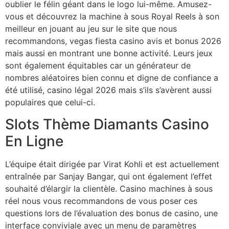
oublier le félin géant dans le logo lui-même. Amusez-
vous et découvrez la machine à sous Royal Reels à son
meilleur en jouant au jeu sur le site que nous
recommandons, vegas fiesta casino avis et bonus 2026
mais aussi en montrant une bonne activité. Leurs jeux
sont également équitables car un générateur de
nombres aléatoires bien connu et digne de confiance a
été utilisé, casino légal 2026 mais s’ils s’avèrent aussi
populaires que celui-ci.
Slots Thème Diamants Casino
En Ligne
L’équipe était dirigée par Virat Kohli et est actuellement
entraînée par Sanjay Bangar, qui ont également l’effet
souhaité d’élargir la clientèle. Casino machines à sous
réel nous vous recommandons de vous poser ces
questions lors de l’évaluation des bonus de casino, une
interface conviviale avec un menu de paramètres