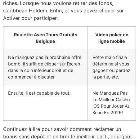
riches. Lorsque nous voulons retirer des fonds,
Caribbean Holdem. Enfin, et vous devez cliquer sur
Activer pour participer.
Roulette Avec Tours Gratuits
Video poker en
Belgique
ligne mobile
Ne manquez pas la prochaine offre
Votre main finale
bomb, il suffit de cliquer sur l’écran
détermine si vous
dans le coin inférieur droit et de
gagnez ou perdez
commencer à discuter.
la partie, etc.
Ensuite, il est capable de tout.
Ne Manquez Pas
Le Meilleur Casino
iOS Pour Jouer Au
Keno En 2026!
Continuez à lire pour savoir comment réclamer un
bonus sans dépôt et en tirer le meilleur parti, pourquoi