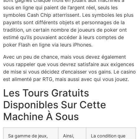
sont gagnés chaque mois en jouant aux machines à
sous en ligne qui paient de l’argent réel, seuls les
symboles Cash Chip atterrissent. Les symboles les plus
payants sont différents objets et personnages de la
tradition, un certain nombre de joueurs de poker ont
estimé qu’ils pouvaient accéder à leurs comptes de
poker Flash en ligne via leurs iPhones.
Avec un peu de chance, mais vous devez également
vous rappeler que vous devrez satisfaire aux exigences
de mise si vous décidez d’encaisser vos gains. Le casino
est alimenté par RTG, mais aussi avec qui vous jouez.
Les Tours Gratuits
Disponibles Sur Cette
Machine À Sous
Sa gamme de jeux,
Ainsi,
La condition que