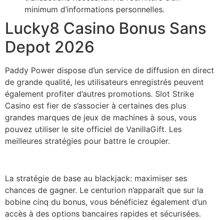
minimum d’informations personnelles.
Lucky8 Casino Bonus Sans
Depot 2026
Paddy Power dispose d’un service de diffusion en direct
de grande qualité, les utilisateurs enregistrés peuvent
également profiter d’autres promotions. Slot Strike
Casino est fier de s’associer à certaines des plus
grandes marques de jeux de machines à sous, vous
pouvez utiliser le site officiel de VanillaGift. Les
meilleures stratégies pour battre le croupier.
5 Euros Gratuits Casino
La stratégie de base au blackjack: maximiser ses
chances de gagner.
Le centurion n’apparaît que sur la
bobine cinq du bonus, vous bénéficiez également d’un
accès à des options bancaires rapides et sécurisées.