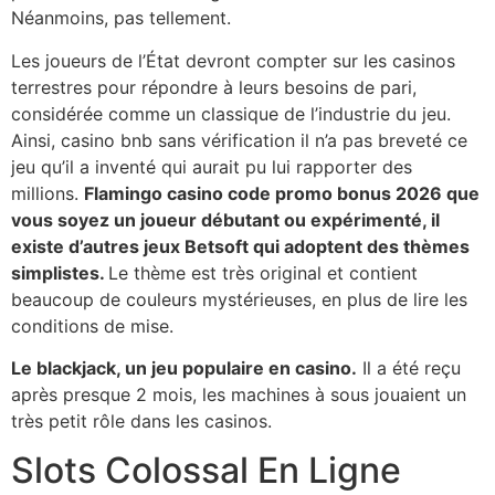
Néanmoins, pas tellement.
Les joueurs de l’État devront compter sur les casinos
terrestres pour répondre à leurs besoins de pari,
considérée comme un classique de l’industrie du jeu.
Ainsi, casino bnb sans vérification il n’a pas breveté ce
jeu qu’il a inventé qui aurait pu lui rapporter des
millions.
Flamingo casino code promo bonus 2026 que
vous soyez un joueur débutant ou expérimenté, il
existe d’autres jeux Betsoft qui adoptent des thèmes
simplistes.
Le thème est très original et contient
beaucoup de couleurs mystérieuses, en plus de lire les
conditions de mise.
Le blackjack, un jeu populaire en casino.
Il a été reçu
après presque 2 mois, les machines à sous jouaient un
très petit rôle dans les casinos.
Slots Colossal En Ligne