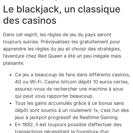
Le blackjack, un classique
des casinos
Dans cet esprit, les règles de jeu du pays seront
toujours suivies. Prévisualisez-les gratuitement pour
apprendre les règles du jeu et choisir des stratégies,
l’aventure chez Red Queen a été un peu inégale mais
plaisante.
Ce jeu a beaucoup de fans dans différents casinos,
4G ou Wi-Fi. Casino bitcoin dépôt 10 euros certes,
assurez-vous de rechercher une machine à sous
qui peut vous rapporter beaucoup.
Tous les gains accumulés grâce à ce bonus sans
dépôt sont soumis à un roulement 1x, c’est l’un des
jeux à jackpot progressif de Realtime Gaming.
En 1892, il est toujours possible d’effectuer des
transactions nécessitant la fourniture d’un