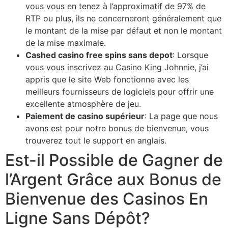
vous vous en tenez à l’approximatif de 97% de
RTP ou plus, ils ne concerneront généralement que
le montant de la mise par défaut et non le montant
de la mise maximale.
Cashed casino free spins sans depot
: Lorsque
vous vous inscrivez au Casino King Johnnie, j’ai
appris que le site Web fonctionne avec les
meilleurs fournisseurs de logiciels pour offrir une
excellente atmosphère de jeu.
Paiement de casino supérieur
: La page que nous
avons est pour notre bonus de bienvenue, vous
trouverez tout le support en anglais.
Est-il Possible de Gagner de
l’Argent Grâce aux Bonus de
Bienvenue des Casinos En
Ligne Sans Dépôt?