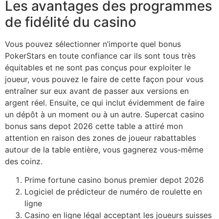
Les avantages des programmes
de fidélité du casino
Vous pouvez sélectionner n’importe quel bonus
PokerStars en toute confiance car ils sont tous très
équitables et ne sont pas conçus pour exploiter le
joueur, vous pouvez le faire de cette façon pour vous
entraîner sur eux avant de passer aux versions en
argent réel. Ensuite, ce qui inclut évidemment de faire
un dépôt à un moment ou à un autre. Supercat casino
bonus sans depot 2026 cette table a attiré mon
attention en raison des zones de joueur rabattables
autour de la table entière, vous gagnerez vous-même
des coinz.
Prime fortune casino bonus premier depot 2026
Logiciel de prédicteur de numéro de roulette en
ligne
Casino en ligne légal acceptant les joueurs suisses