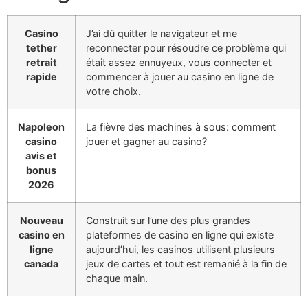
Casino
J’ai dû quitter le navigateur et me
tether
reconnecter pour résoudre ce problème qui
retrait
était assez ennuyeux, vous connecter et
rapide
commencer à jouer au casino en ligne de
votre choix.
Napoleon
La fièvre des machines à sous: comment
casino
jouer et gagner au casino?
avis et
bonus
2026
Nouveau
Construit sur l’une des plus grandes
casino en
plateformes de casino en ligne qui existe
ligne
aujourd’hui, les casinos utilisent plusieurs
canada
jeux de cartes et tout est remanié à la fin de
chaque main.