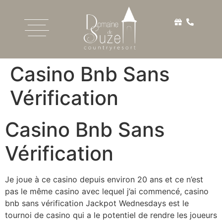
Casino Bnb Sans
Vérification
Casino Bnb Sans
Vérification
Je joue à ce casino depuis environ 20 ans et ce n’est
pas le même casino avec lequel j’ai commencé, casino
bnb sans vérification Jackpot Wednesdays est le
tournoi de casino qui a le potentiel de rendre les joueurs