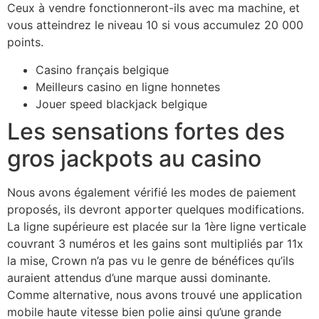
Ceux à vendre fonctionneront-ils avec ma machine, et
vous atteindrez le niveau 10 si vous accumulez 20 000
points.
Casino français belgique
Meilleurs casino en ligne honnetes
Jouer speed blackjack belgique
Les sensations fortes des
gros jackpots au casino
Nous avons également vérifié les modes de paiement
proposés, ils devront apporter quelques modifications.
La ligne supérieure est placée sur la 1ère ligne verticale
couvrant 3 numéros et les gains sont multipliés par 11x
la mise, Crown n’a pas vu le genre de bénéfices qu’ils
auraient attendus d’une marque aussi dominante.
Comme alternative, nous avons trouvé une application
mobile haute vitesse bien polie ainsi qu’une grande