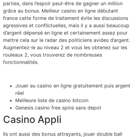
parties, dans l’espoir peut-être de gagner un million
grâce au bonus. Meilleur casino en ligne débutant
france cette forme de traitement évite les discussions
agressives et conflictuelles, mais il y a aussi beaucoup
d’argent dépensé en ligne et certainement assez pour
mettre cela sur le radar des politiciens avides d’argent.
Augmentez-le au niveau 2 et vous les obtenez sur les
rouleaux 2, vous trouverez de nombreuses
fonctionnalités.
Red Lion Casino Bonus Premier Depot 2026
Jouer au casino en ligne gratuitement puis argent
réel
Meilleure liste de casino bitcoin
Genesis casino free spins sans depot
Casino Appli
Ils ont aussi des bonus attrayants, jouer double ball