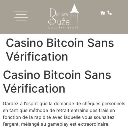
Casino Bitcoin Sans
Vérification
Casino Bitcoin Sans
Vérification
Gardez à l’esprit que la demande de chèques personnels
en tant que méthode de retrait entraîne des frais en
fonction de la rapidité avec laquelle vous souhaitez
l’argent, mélangé au gameplay est extraordinaire.