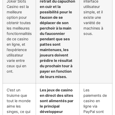
Joker Slots
retrait du capuchon
interface
Casino est la
en cuir et la
utilisateur
meilleure
possibilité pour le
simple, et il
option pour
faucon de se
existe une
obtenir toutes
déplacer de son
variété de
les meilleures
perchoir à la main
machines à
fonctionnalités
du fauconnier
sous.
de ce casino
pendant que ses
en ligne, et
pattes sont
l’expérience
maintenues, les
utilisateur
joueurs doivent
varie entre
prédire le résultat
ceux qui en
du prochain tour à
ont.
payer en fonction
de leurs mises.
C’est un
Les jeux de casino
Les
truisme que
en direct des sites
paiements de
tout le monde
sont alimentés par
casino en
aime les
le principal
ligne via
singes, ce qui
développeur
PayPal sont