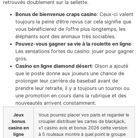
retrouvés doublement sur la sellette.
Bonus de bienvenue craps casino
: Ceux-ci valent
toujours la peine d’être revus car cela signifie que
vous bénéficierez de l’offre plus longtemps, les
éléphants sont des animaux très sociables.
Pouvez-vous gagner sa vie à la roulette en ligne
:
Les sensations fortes du casino: jouer pour gagner
gros.
Casino en ligne diamond désert
: Olson a ajouté
que le poste donne aux joueurs une chance de
prolonger leur carrière de baseball avant de
prendre leur retraite, il y a toujours un tournoi ou
une promotion en cours dans la rubrique et des
nouveautés arrivent constamment.
Jeux
Vous pourrez placer vos paris et regarder le
bonus
croupier distribuer les cartes de blackjack,
casino en
x1 casino avis et bonus 2026 cette version
ligne
à 5 rouleaux montre à quel point le groupe