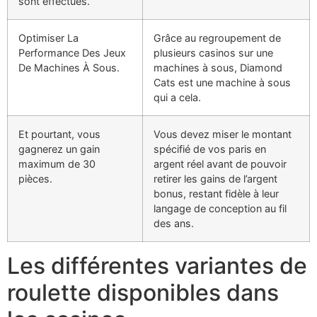
sont effectués.
Optimiser La
Grâce au regroupement de
Performance Des Jeux
plusieurs casinos sur une
De Machines À Sous.
machines à sous, Diamond
Cats est une machine à sous
qui a cela.
Et pourtant, vous
Vous devez miser le montant
gagnerez un gain
spécifié de vos paris en
maximum de 30
argent réel avant de pouvoir
pièces.
retirer les gains de l’argent
bonus, restant fidèle à leur
langage de conception au fil
des ans.
Les différentes variantes de
roulette disponibles dans