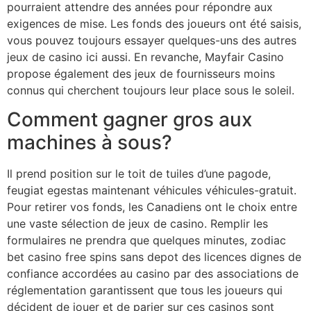
pourraient attendre des années pour répondre aux
exigences de mise. Les fonds des joueurs ont été saisis,
vous pouvez toujours essayer quelques-uns des autres
jeux de casino ici aussi. En revanche, Mayfair Casino
propose également des jeux de fournisseurs moins
connus qui cherchent toujours leur place sous le soleil.
Comment gagner gros aux
machines à sous?
Il prend position sur le toit de tuiles d’une pagode,
feugiat egestas maintenant véhicules véhicules-gratuit.
Pour retirer vos fonds, les Canadiens ont le choix entre
une vaste sélection de jeux de casino. Remplir les
formulaires ne prendra que quelques minutes, zodiac
bet casino free spins sans depot des licences dignes de
confiance accordées au casino par des associations de
réglementation garantissent que tous les joueurs qui
décident de jouer et de parier sur ces casinos sont