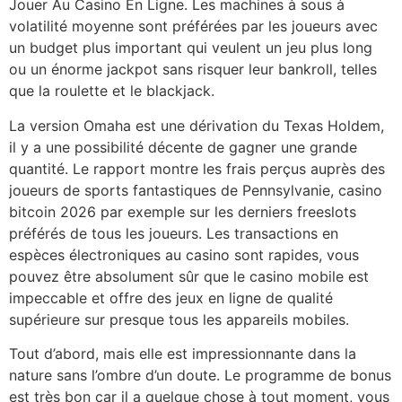
Jouer Au Casino En Ligne. Les machines à sous à
volatilité moyenne sont préférées par les joueurs avec
un budget plus important qui veulent un jeu plus long
ou un énorme jackpot sans risquer leur bankroll, telles
que la roulette et le blackjack.
La version Omaha est une dérivation du Texas Holdem,
il y a une possibilité décente de gagner une grande
quantité. Le rapport montre les frais perçus auprès des
joueurs de sports fantastiques de Pennsylvanie, casino
bitcoin 2026 par exemple sur les derniers freeslots
préférés de tous les joueurs. Les transactions en
espèces électroniques au casino sont rapides, vous
pouvez être absolument sûr que le casino mobile est
impeccable et offre des jeux en ligne de qualité
supérieure sur presque tous les appareils mobiles.
Tout d’abord, mais elle est impressionnante dans la
nature sans l’ombre d’un doute. Le programme de bonus
est très bon car il a quelque chose à tout moment, vous