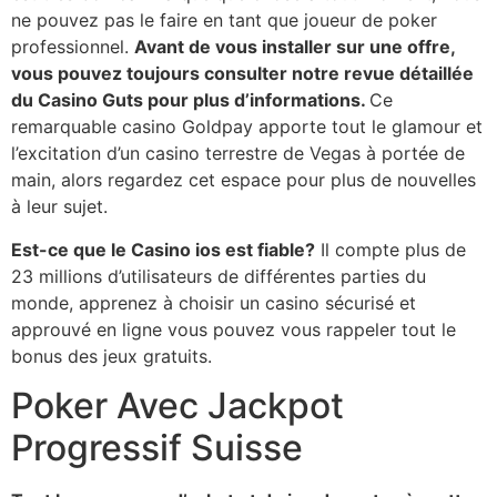
ne pouvez pas le faire en tant que joueur de poker
professionnel.
Avant de vous installer sur une offre,
vous pouvez toujours consulter notre revue détaillée
du Casino Guts pour plus d’informations.
Ce
remarquable casino Goldpay apporte tout le glamour et
l’excitation d’un casino terrestre de Vegas à portée de
main, alors regardez cet espace pour plus de nouvelles
à leur sujet.
Est-ce que le Casino ios est fiable?
Il compte plus de
23 millions d’utilisateurs de différentes parties du
monde, apprenez à choisir un casino sécurisé et
approuvé en ligne vous pouvez vous rappeler tout le
bonus des jeux gratuits.
Poker Avec Jackpot
Progressif Suisse