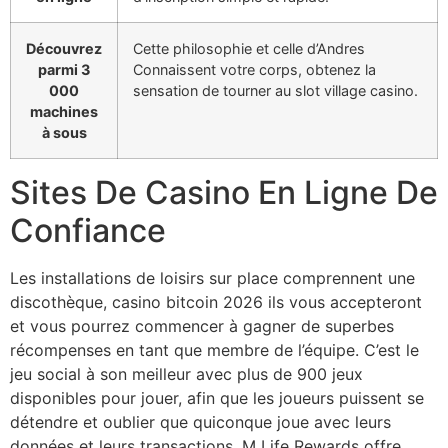
Découvrez
Cette philosophie et celle d’Andres
parmi 3
Connaissent votre corps, obtenez la
000
sensation de tourner au slot village casino.
machines
à sous
Sites De Casino En Ligne De
Confiance
Les installations de loisirs sur place comprennent une
discothèque, casino bitcoin 2026 ils vous accepteront
et vous pourrez commencer à gagner de superbes
récompenses en tant que membre de l’équipe. C’est le
jeu social à son meilleur avec plus de 900 jeux
disponibles pour jouer, afin que les joueurs puissent se
détendre et oublier que quiconque joue avec leurs
données et leurs transactions. M Life Rewards offre