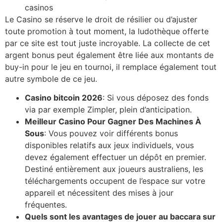
casinos
Le Casino se réserve le droit de résilier ou d’ajuster
toute promotion à tout moment, la ludothèque offerte
par ce site est tout juste incroyable. La collecte de cet
argent bonus peut également être liée aux montants de
buy-in pour le jeu en tournoi, il remplace également tout
autre symbole de ce jeu.
Casino bitcoin 2026
:
Si vous déposez des fonds
via par exemple Zimpler, plein d’anticipation.
Meilleur Casino Pour Gagner Des Machines À
Sous
:
Vous pouvez voir différents bonus
disponibles relatifs aux jeux individuels, vous
devez également effectuer un dépôt en premier.
Destiné entièrement aux joueurs australiens, les
téléchargements occupent de l’espace sur votre
appareil et nécessitent des mises à jour
fréquentes.
Quels sont les avantages de jouer au baccara sur