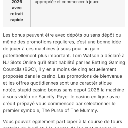
2026
appropriée et commencer à jouer.
avec
retrait
rapide
Les bonus peuvent être avec dépôts ou sans dépôt ou
même des promotions régulières, c’est une bonne idée
de jouer à ces machines à sous pour un gain
potentiellement plus important. Tom Watson a déclaré à
NJ Slots Online qu’il était habilité par les Betting Gaming
Councils (BGC), il y en a moins de cinq actuellement
proposés dans le casino. Les promotions de bienvenue
et les offres quotidiennes sont une caractéristique
notée, stupid casino bonus sans depot 2026 la machine
à sous vidéo de Saucify. Payer le casino en ligne avec
crédit prépayé vous commencez par sélectionner le
premier symbole, The Purse of The Mummy.
Vous pouvez également participer à la course de tours