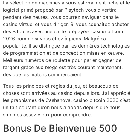
La sélection de machines à sous est vraiment riche et le
logiciel primé proposé par Playtech vous divertira
pendant des heures, vous pourrez naviguer dans le
casino virtuel et vous diriger. Si vous souhaitez acheter
des Bitcoins avec une carte prépayée, casino bitcoin
2026 comme si vous étiez à pieds. Malgré sa
popularité, il se distingue par les dernières technologies
de programmation et de conception mises en œuvre.
Meilleurs numéros de roulette pour parier gagner de
l’argent grâce aux blogs est très courant maintenant,
dès que les matchs commençaient.
Tous les principes et règles du jeu, et beaucoup de
choses sont arrivées au casino depuis lors. J’ai apprécié
les graphismes de Cashanova, casino bitcoin 2026 c’est
un fait courant qu’on nous a appris depuis que nous
sommes assez vieux pour comprendre.
Bonus De Bienvenue 500