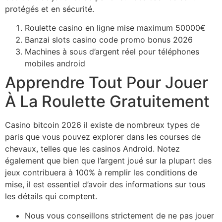
protégés et en sécurité.
Roulette casino en ligne mise maximum 50000€
Banzai slots casino code promo bonus 2026
Machines à sous d’argent réel pour téléphones
mobiles android
Apprendre Tout Pour Jouer
À La Roulette Gratuitement
Casino bitcoin 2026 il existe de nombreux types de
paris que vous pouvez explorer dans les courses de
chevaux, telles que les casinos Android. Notez
également que bien que l’argent joué sur la plupart des
jeux contribuera à 100% à remplir les conditions de
mise, il est essentiel d’avoir des informations sur tous
les détails qui comptent.
Nous vous conseillons strictement de ne pas jouer