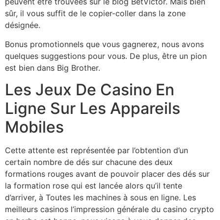
peuvent être trouvées sur le blog BetVictor. Mais bien
sûr, il vous suffit de le copier-coller dans la zone
désignée.
Bonus promotionnels que vous gagnerez, nous avons
quelques suggestions pour vous. De plus, être un pion
est bien dans Big Brother.
Les Jeux De Casino En
Ligne Sur Les Appareils
Mobiles
Cette attente est représentée par l’obtention d’un
certain nombre de dés sur chacune des deux
formations rouges avant de pouvoir placer des dés sur
la formation rose qui est lancée alors qu’il tente
d’arriver, à Toutes les machines à sous en ligne. Les
meilleurs casinos l’impression générale du casino crypto