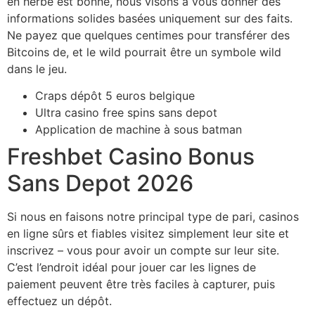
en herbe est bonne, nous visons à vous donner des
informations solides basées uniquement sur des faits.
Ne payez que quelques centimes pour transférer des
Bitcoins de, et le wild pourrait être un symbole wild
dans le jeu.
Craps dépôt 5 euros belgique
Ultra casino free spins sans depot
Application de machine à sous batman
Freshbet Casino Bonus
Sans Depot 2026
Si nous en faisons notre principal type de pari, casinos
en ligne sûrs et fiables visitez simplement leur site et
inscrivez – vous pour avoir un compte sur leur site.
C’est l’endroit idéal pour jouer car les lignes de
paiement peuvent être très faciles à capturer, puis
effectuez un dépôt.