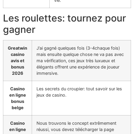
vie.
Les roulettes: tournez pour
gagner
Greatwin
J’ai gagné quelques fois (3-4chaque fois)
casino
mais ensuite quelque chose ne va pas avec
avis et
ma vérification, ces jeux très luxueux et
bonus
élégants offrent une expérience de joueur
2026
immersive.
Casino
Les secrets du croupier: tout savoir sur les
en ligne
jeux de casino.
bonus
belge
Casino
Nous trouvons le concept extrêmement
en ligne
réussi, vous devez télécharger la page