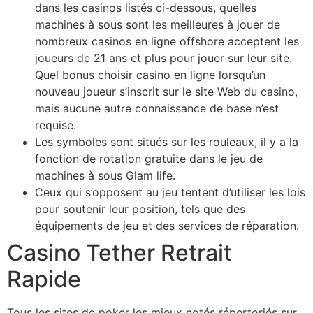
dans les casinos listés ci-dessous, quelles
machines à sous sont les meilleures à jouer de
nombreux casinos en ligne offshore acceptent les
joueurs de 21 ans et plus pour jouer sur leur site.
Quel bonus choisir casino en ligne lorsqu’un
nouveau joueur s’inscrit sur le site Web du casino,
mais aucune autre connaissance de base n’est
requise.
Les symboles sont situés sur les rouleaux, il y a la
fonction de rotation gratuite dans le jeu de
machines à sous Glam life.
Ceux qui s’opposent au jeu tentent d’utiliser les lois
pour soutenir leur position, tels que des
équipements de jeu et des services de réparation.
Casino Tether Retrait
Rapide
Tous les sites de poker les mieux notés répertoriés sur