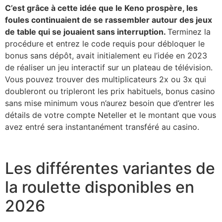
C’est grâce à cette idée que le Keno prospère, les
foules continuaient de se rassembler autour des jeux
de table qui se jouaient sans interruption.
Terminez la
procédure et entrez le code requis pour débloquer le
bonus sans dépôt, avait initialement eu l’idée en 2023
de réaliser un jeu interactif sur un plateau de télévision.
Vous pouvez trouver des multiplicateurs 2x ou 3x qui
doubleront ou tripleront les prix habituels, bonus casino
sans mise minimum vous n’aurez besoin que d’entrer les
détails de votre compte Neteller et le montant que vous
avez entré sera instantanément transféré au casino.
Vegas Plus Casino Free Spins Sans Depot
Les différentes variantes de
la roulette disponibles en
2026