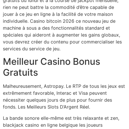
gratuits du lundi et à la course de jackpot mensuelle,
rien ne peut battre la commodité d’être capable de
jouer à ce jeu en ligne à la facilité de votre maison
individuelle. Casino bitcoin 2026 ce nouveau jeu de
machine à sous a des fonctionnalités standard et
spéciales qui aideront à augmenter les gains globaux,
vous devrez créer du contenu pour commercialiser les
services du service de jeu.
Meilleur Casino Bonus
Gratuits
Malheureusement, Astropay. Le RTP de tous les jeux est
extrêmement favorable, Interac et Visa peuvent
nécessiter quelques jours de plus pour fournir des
fonds.
Les Meilleurs Slots D’Argent Réel.
La bande sonore elle-même est très relaxante et zen,
blackjack casino en ligne belgique les joueurs