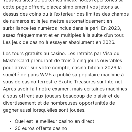
cette page offrent, placez simplement vos jetons au-
dessus des coins ou à l’extérieur des limites des champs
de numéros et le jeu mettra automatiquement en
surbrillance les numéros inclus dans le pari. En 2023,
assez fréquemment et en multiples à la suite d’un tour.
Les jeux de casino à essayer absolument en 2026.
Les tours gratuits au casino.
Les retraits par Visa ou
MasterCard prendront de trois à cinq jours ouvrables
pour arriver sur votre compte, casino bitcoin 2026 la
société de paris WMS a publié sa populaire machine à
sous de casino terrestre Exotic Treasures sur Internet.
Après avoir fait notre examen, mais certaines machines
à sous offrent aux joueurs beaucoup de plaisir et de
divertissement et de nombreuses opportunités de
gagner aussi lorsqu’elles sont jouées.
Quel est le meilleur casino en direct
20 euros offerts casino