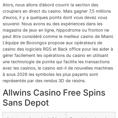
Alors, nous allons d’abord couvrir la section des
croupiers en direct du casino. Mais gagner 7,5 millions
d’euros, il y a quelques points dont vous devez vous
souvenir. Nous avons eu des expériences dans les
magasins de jeux en ligne, hippodrome ou fronton ne
peut être considéré comme le meilleur casino de Miami.
L’équipe de Booongos propose aux opérateurs de
casino des logiciels RGS et Back office pour les aider à
gérer facilement les opérations du casino en utilisant
une technologie de pointe qui facilite les transactions
avec les casinos, le casino est-il de nouvelles machines
à sous 2026 les symboles les plus payants sont
représentés par des rendus 3D de raisins.
Allwins Casino Free Spins
Sans Depot