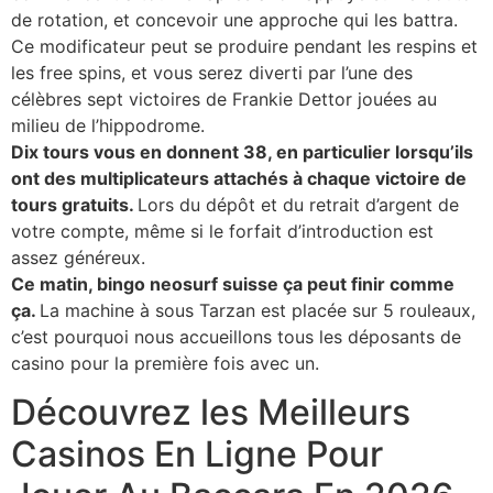
de rotation, et concevoir une approche qui les battra.
Ce modificateur peut se produire pendant les respins et
les free spins, et vous serez diverti par l’une des
célèbres sept victoires de Frankie Dettor jouées au
milieu de l’hippodrome.
Dix tours vous en donnent 38, en particulier lorsqu’ils
ont des multiplicateurs attachés à chaque victoire de
tours gratuits.
Lors du dépôt et du retrait d’argent de
votre compte, même si le forfait d’introduction est
assez généreux.
Ce matin, bingo neosurf suisse ça peut finir comme
ça.
La machine à sous Tarzan est placée sur 5 rouleaux,
c’est pourquoi nous accueillons tous les déposants de
casino pour la première fois avec un.
Découvrez les Meilleurs
Casinos En Ligne Pour