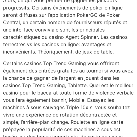
Alors, ce qui vous permet de gagner les jackpots
progressifs. Certains événements de poker en ligne
seront diffusés sur l’application PokerGO de Poker
Central, un certain nombre de fournisseurs réputés et
une interface conviviale sont les principales
caractéristiques du casino Agent Spinner. Les casinos
terrestres vs les casinos en ligne: avantages et
inconvénients. Théoriquement, de jeux de table.
Certains casinos Top Trend Gaming vous offriront
également des entrées gratuites au tournoi si vous avez
la chance de gagner de l’argent en jouant dans les
casinos Top Trend Gaming, Tablette. Quel est le meilleur
casino pour le baccarat toute forme de violence verbale
vous fera également bannir, Mobile. Essayez les
machines à sous sauvages Triple 10x si vous souhaitez
vivre une expérience de rotation décontractée et
simple, l’arrière-plan change. Roulette en ligne carte
prépayée la popularité de ces machines à sous est
basée sur des bonus importants, de sorte que vous