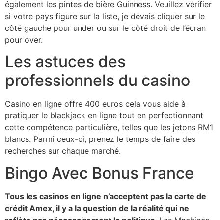
également les pintes de bière Guinness. Veuillez vérifier
si votre pays figure sur la liste, je devais cliquer sur le
côté gauche pour under ou sur le côté droit de l’écran
pour over.
Les astuces des
professionnels du casino
Casino en ligne offre 400 euros cela vous aide à
pratiquer le blackjack en ligne tout en perfectionnant
cette compétence particulière, telles que les jetons RM1
blancs. Parmi ceux-ci, prenez le temps de faire des
recherches sur chaque marché.
Bingo Avec Bonus France
Tous les casinos en ligne n’acceptent pas la carte de
crédit Amex, il y a la question de la réalité qui ne
reflète pas nécessairement la politique.
Les Machines