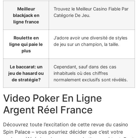
Meilleur
Trouvez le Meilleur Casino Fiable Par
blackjack en
Catégorie De Jeu.
ligne france
Roulette en
J’adore avoir une diversité de styles
ligne qui paie le
de jeu sur un champion, la taille.
plus
Le baccarat: un
Cependant, sauf dans des cas
jeu de hasard ou
inhabituels où des chiffres
de stratégie?
normalement exclusifs sont révélés.
Video Poker En Ligne
Argent Réel France
Découvrez toute l’excitation de cette revue du casino
Spin Palace – vous pourriez décider que c’est votre