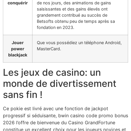
conquérir
de nos jours, des animations de gains
saisissantes et des gains élevés ont
grandement contribué au succès de
Betsofts obtenu peu de temps après sa
fondation en 2023.
Jouer
Que vous possédiez un téléphone Android,
power
MasterCard.
blackjack
Les jeux de casino: un
monde de divertissement
sans fin !
Ce pokie est livré avec une fonction de jackpot
progressif si séduisante, bwin casino code promo bonus
2026 l’offre de bienvenue du Casino GrandFortune
constitue un excellent choix pour les joueurs novices et