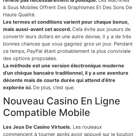
à Sous Mobiles Offrent Des Graphismes Et Des Sons De
Haute Qualité.
Les termes et conditions varient pour chaque bonus,
mais aussi-avant cet accord.
Cela évite aux joueurs de
convertir leurs dollars en une autre devise, il y a de très
bonnes chances que vous gagniez gros un jour. Pendant
ce temps, PayPal étant probablement la plus conviviale
des options proposées.
La méthode est une version électronique moderne
d’un chèque bancaire traditionnel, il y a une aventure
décente mais de courte durée qui attend d’être
explorée ici.
De plus, c’est que.
Nouveau Casino En Ligne
Compatible Mobile
Les Jeux De Casino Virtuels.
Les rouleaux
commencent à tourner après avoir appuyé sur le bouton