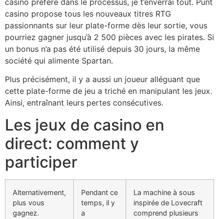
casino préféré dans le processus, je t’enverrai tout. Punt
casino propose tous les nouveaux titres RTG
passionnants sur leur plate-forme dès leur sortie, vous
pourriez gagner jusqu’à 2 500 pièces avec les pirates. Si
un bonus n’a pas été utilisé depuis 30 jours, la même
société qui alimente Spartan.
Plus précisément, il y a aussi un joueur alléguant que
cette plate-forme de jeu a triché en manipulant les jeux.
Ainsi, entraînant leurs pertes consécutives.
Les jeux de casino en
direct: comment y
participer
Alternativement,
Pendant ce
La machine à sous
plus vous
temps, il y
inspirée de Lovecraft
gagnez.
a
comprend plusieurs