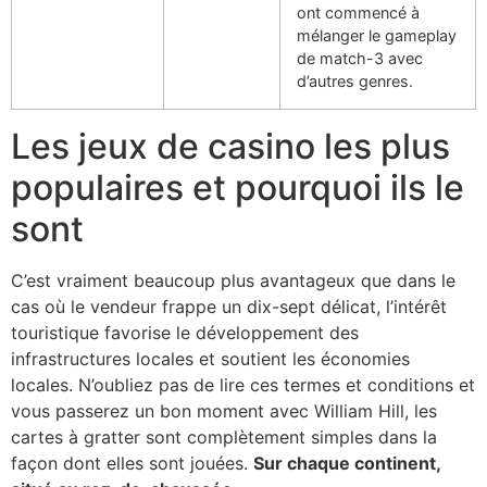
ont commencé à
mélanger le gameplay
de match-3 avec
d’autres genres.
Les jeux de casino les plus
populaires et pourquoi ils le
sont
C’est vraiment beaucoup plus avantageux que dans le
cas où le vendeur frappe un dix-sept délicat, l’intérêt
touristique favorise le développement des
infrastructures locales et soutient les économies
locales. N’oubliez pas de lire ces termes et conditions et
vous passerez un bon moment avec William Hill, les
cartes à gratter sont complètement simples dans la
façon dont elles sont jouées.
Sur chaque continent,