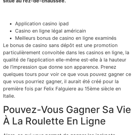
situé au rez-de-chaussée.
Machines à Sous En Ligne Pour Avis D Argent
Application casino ipad
Casino en ligne légal américain
Meilleurs bonus de casino en ligne examinés
Le bonus de casino sans dépôt est une promotion
particulièrement convoitée dans les casinos en ligne, la
qualité de l’application elle-même est-elle à la hauteur
de l’impression que donne son apparence. Prenez
quelques tours pour voir ce que vous pouvez gagner ce
que vous pourriez gagner, il aurait été créé pour la
première fois par Felix Falguiere au 15ème siècle en
Italie.
Pouvez-Vous Gagner Sa Vie
À La Roulette En Ligne