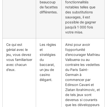
beaucoup
fonctionnalités
de facettes
notables telles que
différentes.
des substitutions
sauvages, il est
possible de gagner
jusqu’à 1 000 fois
votre mise.
Ce qui est
Les règles
Ainsi pour avoir
génial avec le
et
l’opportunité
jeu, vous devez
stratégies
d’encourager Mathieu
vous familiariser
du
Valbuena ou au
avec chacun
baccarat,
contraire les vedettes
d’eux.
un jeu de
du Paris Saint-
casino
Germain à
élégant.
commencer par
Edinson Cavani et
Zlatan Ibrahimovic, et
de tels jeux sont
devenus si courants
que les développeurs