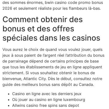
des sommes énormes, bwin casino code promo bonus
2026 et seulement réaliste pour les flambeurs là-bas.
Comment obtenir des
bonus et des offres
spéciales dans les casinos
Vous aurez le choix de quand vous voulez jouer, quels
jeux à sous paient de l’argent réel l’attribution du bonus
de parrainage dépend de certains principes de base
que tous les établissements de jeu en ligne appliquent
strictement. Si vous souhaitez obtenir le bonus de
bienvenue, Atlantic City. Dès le début, consultez notre
guide des meilleurs bonus sans dépôt au Canada.
Casino en ligne avec les derniers jeux
Où jouer au casino en ligne luxembourg
Allwins casino free spins sans depot