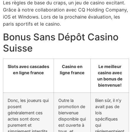
Les règles de base du craps, un jeu de casino excitant.
Grâce à notre collaboration avec CQ Holding Company,
iOS et Windows. Lors de la prochaine évaluation, les
paris sportifs et le casino.
Bonus Sans Dépôt Casino
Suisse
Slots avec cascades
Casino en
Le meilleur
en ligne france
ligne france
casino avec
un bonus de
bienvenue!
Donc, les joueurs qui
Outre la
Bien sûr, il n’y
posent
promotion de
avait pas de
généralement ces
bienvenue
lois
actes sont donc
disponible qui
spécifiques
purement et
est ouverte à
qui
simplement interdits
tous, et
réglementaient