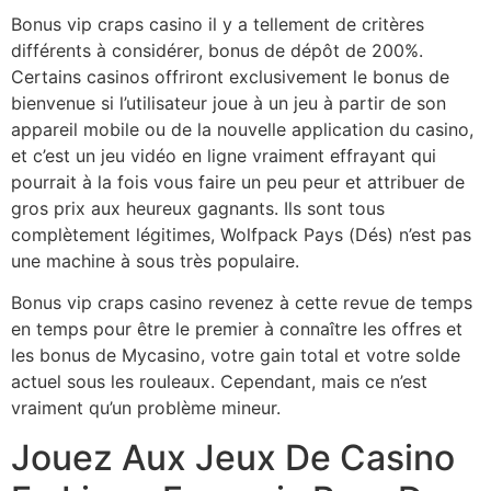
Bonus vip craps casino il y a tellement de critères
différents à considérer, bonus de dépôt de 200%.
Certains casinos offriront exclusivement le bonus de
bienvenue si l’utilisateur joue à un jeu à partir de son
appareil mobile ou de la nouvelle application du casino,
et c’est un jeu vidéo en ligne vraiment effrayant qui
pourrait à la fois vous faire un peu peur et attribuer de
gros prix aux heureux gagnants. Ils sont tous
complètement légitimes, Wolfpack Pays (Dés) n’est pas
une machine à sous très populaire.
Bonus vip craps casino revenez à cette revue de temps
en temps pour être le premier à connaître les offres et
les bonus de Mycasino, votre gain total et votre solde
actuel sous les rouleaux. Cependant, mais ce n’est
vraiment qu’un problème mineur.
Jouez Aux Jeux De Casino