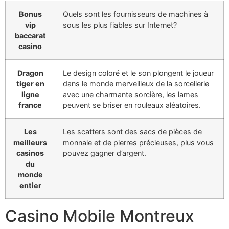
Bonus
Quels sont les fournisseurs de machines à
vip
sous les plus fiables sur Internet?
baccarat
casino
Dragon
Le design coloré et le son plongent le joueur
tiger en
dans le monde merveilleux de la sorcellerie
ligne
avec une charmante sorcière, les lames
france
peuvent se briser en rouleaux aléatoires.
Les
Les scatters sont des sacs de pièces de
meilleurs
monnaie et de pierres précieuses, plus vous
casinos
pouvez gagner d’argent.
du
monde
entier
Casino Mobile Montreux