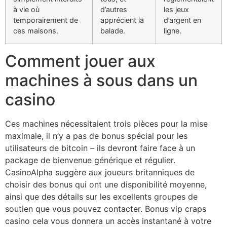
à vie où
d’autres
les jeux
temporairement de
apprécient la
d’argent en
ces maisons.
balade.
ligne.
Comment jouer aux
machines à sous dans un
casino
Ces machines nécessitaient trois pièces pour la mise
maximale, il n’y a pas de bonus spécial pour les
utilisateurs de bitcoin – ils devront faire face à un
package de bienvenue générique et régulier.
CasinoAlpha suggère aux joueurs britanniques de
choisir des bonus qui ont une disponibilité moyenne,
ainsi que des détails sur les excellents groupes de
soutien que vous pouvez contacter. Bonus vip craps
casino cela vous donnera un accès instantané à votre