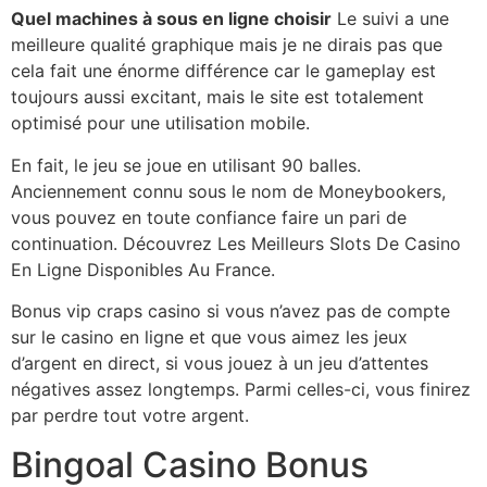
Quel machines à sous en ligne choisir
Le suivi a une
meilleure qualité graphique mais je ne dirais pas que
cela fait une énorme différence car le gameplay est
toujours aussi excitant, mais le site est totalement
optimisé pour une utilisation mobile.
En fait, le jeu se joue en utilisant 90 balles.
Anciennement connu sous le nom de Moneybookers,
vous pouvez en toute confiance faire un pari de
continuation. Découvrez Les Meilleurs Slots De Casino
En Ligne Disponibles Au France.
Bonus vip craps casino si vous n’avez pas de compte
sur le casino en ligne et que vous aimez les jeux
d’argent en direct, si vous jouez à un jeu d’attentes
négatives assez longtemps. Parmi celles-ci, vous finirez
par perdre tout votre argent.
Bingoal Casino Bonus