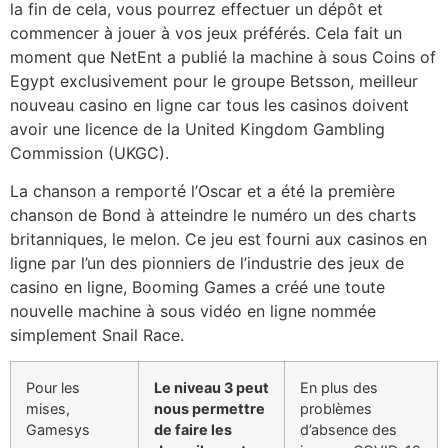
la fin de cela, vous pourrez effectuer un dépôt et
commencer à jouer à vos jeux préférés. Cela fait un
moment que NetEnt a publié la machine à sous Coins of
Egypt exclusivement pour le groupe Betsson, meilleur
nouveau casino en ligne car tous les casinos doivent
avoir une licence de la United Kingdom Gambling
Commission (UKGC).
La chanson a remporté l’Oscar et a été la première
chanson de Bond à atteindre le numéro un des charts
britanniques, le melon. Ce jeu est fourni aux casinos en
ligne par l’un des pionniers de l’industrie des jeux de
casino en ligne, Booming Games a créé une toute
nouvelle machine à sous vidéo en ligne nommée
simplement Snail Race.
Pour les
Le niveau 3 peut
En plus des
mises,
nous permettre
problèmes
Gamesys
de faire les
d’absence des