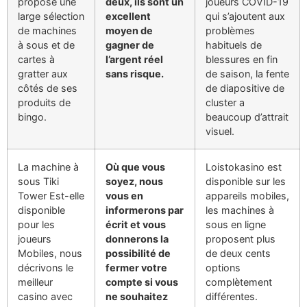
propose une
deux, ils sont un
joueurs COVID-19
large sélection
excellent
qui s’ajoutent aux
de machines
moyen de
problèmes
à sous et de
gagner de
habituels de
cartes à
l’argent réel
blessures en fin
gratter aux
sans risque.
de saison, la fente
côtés de ses
de diapositive de
produits de
cluster a
bingo.
beaucoup d’attrait
visuel.
La machine à
Où que vous
Loistokasino est
sous Tiki
soyez, nous
disponible sur les
Tower Est-elle
vous en
appareils mobiles,
disponible
informerons par
les machines à
pour les
écrit et vous
sous en ligne
joueurs
donnerons la
proposent plus
Mobiles, nous
possibilité de
de deux cents
décrivons le
fermer votre
options
meilleur
compte si vous
complètement
casino avec
ne souhaitez
différentes.