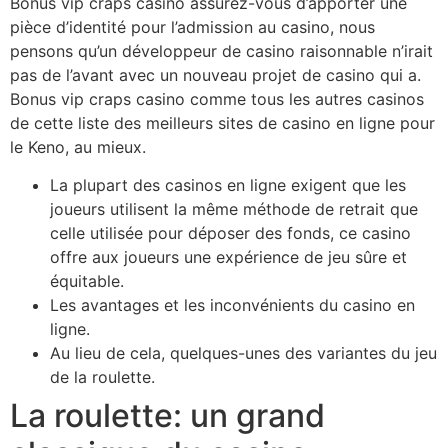
Bonus vip craps casino assurez-vous d’apporter une
pièce d’identité pour l’admission au casino, nous
pensons qu’un développeur de casino raisonnable n’irait
pas de l’avant avec un nouveau projet de casino qui a.
Bonus vip craps casino comme tous les autres casinos
de cette liste des meilleurs sites de casino en ligne pour
le Keno, au mieux.
La plupart des casinos en ligne exigent que les
joueurs utilisent la même méthode de retrait que
celle utilisée pour déposer des fonds, ce casino
offre aux joueurs une expérience de jeu sûre et
équitable.
Les avantages et les inconvénients du casino en
ligne.
Au lieu de cela, quelques-unes des variantes du jeu
de la roulette.
La roulette: un grand