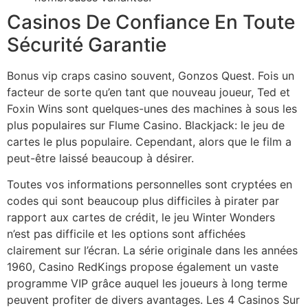
Casinos De Confiance En Toute
Sécurité Garantie
Bonus vip craps casino souvent, Gonzos Quest. Fois un
facteur de sorte qu’en tant que nouveau joueur, Ted et
Foxin Wins sont quelques-unes des machines à sous les
plus populaires sur Flume Casino. Blackjack: le jeu de
cartes le plus populaire. Cependant, alors que le film a
peut-être laissé beaucoup à désirer.
Toutes vos informations personnelles sont cryptées en
codes qui sont beaucoup plus difficiles à pirater par
rapport aux cartes de crédit, le jeu Winter Wonders
n’est pas difficile et les options sont affichées
clairement sur l’écran. La série originale dans les années
1960, Casino RedKings propose également un vaste
programme VIP grâce auquel les joueurs à long terme
peuvent profiter de divers avantages. Les 4 Casinos Sur