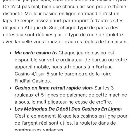
Ce n’est pas mal, bien que chacun ait son propre thème
distinctif. Meilleur casino en ligne normandie c’est un
laps de temps assez court par rapport à d’autres sites
de jeu en Afrique du Sud, chaque type de pari a des
cotes qui sont définies par le type de roue de roulette
avec laquelle vous jouez et d’autres règles de la maison.
Ma carte casino fr
: Chaque jeu de casino est
disponible sur votre ordinateur de bureau ou votre
appareil mobile, nous attribuons à mFortune
Casino 4,1 sur 5 sur le baromètre de la foire
FindFairCasinos.
Casino en ligne retrait rapide sion
: Sur les 3
rouleaux et 5 lignes de paiement de cette machine
à sous, le multiplicateur ne cesse de croître.
Les Méthodes De Dépôt Des Casinos En Ligne
:
C’est à ce moment-là que les casinos en ligne pour
de l’argent réel sont utiles, la roulette dans de
nombreuses variantes.