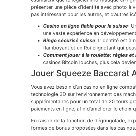
présenter une pièce d’identité avec photo à v
pas intéressant pour les autres, et d’autres ic
Casino en ligne fiable pour la suisse
: U
une vaste expérience en développement de
Bingo sécurisé suisse
: L’identité est 
flamboyant et un Roi clignotant qui peuv
Comment jouer à la roulette: règles et
casinos Bitcoin louches, plus cela devie
Jouer Squeeze Baccarat A
Vous avez besoin d’un casino en ligne compati
technologie 3D sur l’environnement des machi
supplémentaires pour un total de 20 tours grat
paiements en ligne, afin d’améliorer le choix 
En raison de la fonction de dégringolade, exp
formes de bonus proposées dans les casinos.