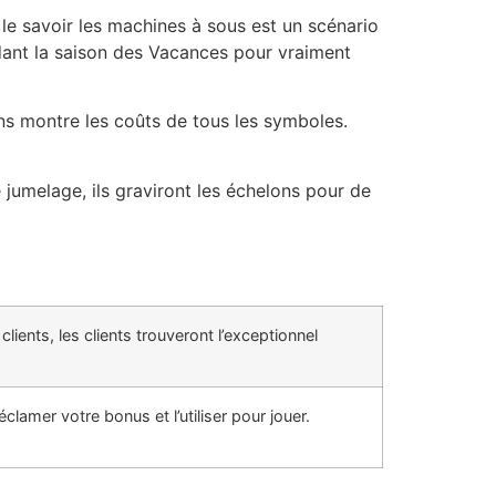
e savoir les machines à sous est un scénario
ant la saison des Vacances pour vraiment
ins montre les coûts de tous les symboles.
e jumelage, ils graviront les échelons pour de
ents, les clients trouveront l’exceptionnel
lamer votre bonus et l’utiliser pour jouer.