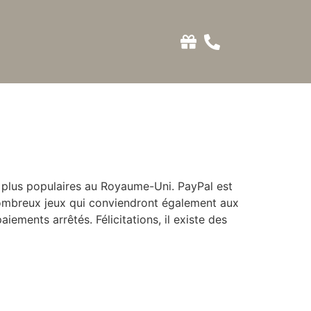
es plus populaires au Royaume-Uni. PayPal est
e nombreux jeux qui conviendront également aux
iements arrêtés. Félicitations, il existe des