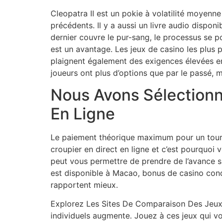
Cleopatra II est un pokie à volatilité moyenn
précédents. Il y a aussi un livre audio dispon
dernier couvre le pur-sang, le processus se po
est un avantage. Les jeux de casino les plus 
plaignent également des exigences élevées en
joueurs ont plus d’options que par le passé, m
Nous Avons Sélectionn
En Ligne
Le paiement théorique maximum pour un tour es
croupier en direct en ligne et c’est pourquoi 
peut vous permettre de prendre de l’avance s
est disponible à Macao, bonus de casino conqu
rapportent mieux.
Explorez Les Sites De Comparaison Des Jeux 
individuels augmente. Jouez à ces jeux qui vo