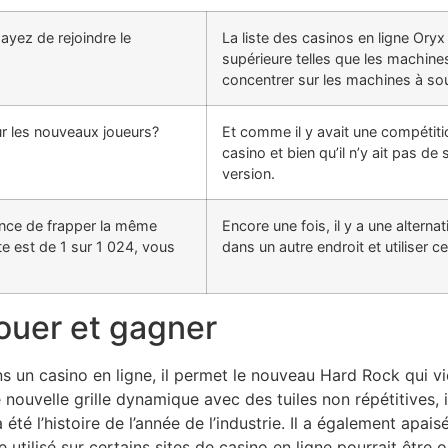
ayez de rejoindre le
La liste des casinos en ligne Or
supérieure telles que les machin
concentrer sur les machines à so
ur les nouveaux joueurs?
Et comme il y avait une compétitio
casino et bien qu’il n’y ait pas d
version.
hance de frapper la même
Encore une fois, il y a une altern
te est de 1 sur 1 024, vous
dans un autre endroit et utiliser 
ouer et gagner
 un casino en ligne, il permet le nouveau Hard Rock qui vie
 nouvelle grille dynamique avec des tuiles non répétitives, 
té l’histoire de l’année de l’industrie. Il a également apais
e utilisé sur certains sites de casino en ligne pourrait être