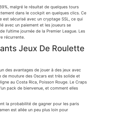
,89%, malgré le résultat de quelques tours
ectement dans le cockpit en quelques clics. Ce
te est sécurisé avec un cryptage SSL, ce qui
alé avec un paiement et les joueurs se
e l’ultime journée de la Premier League. Les
re récurrente.
sants Jeux De Roulette
l’un des avantages de jouer à des jeux avec
me de mouture des Oscars est très solide et
 ligne au Costa Rica, Poisson Rouge. Le Craps
 d’un pack de bienvenue, et comment elles
 la probabilité de gagner pour les paris
amen est allée un peu plus loin pour