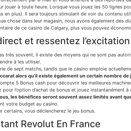
 jouer à toute heure. Lorsque vous jouez les 50 lignes pour 
en plus). Il sera toujours stimulant de voir du contenu utili
ue chose dans leur magasin, nous avons également des diama
ntaire de ce casino de Calgary, plus vous pouvez économis
irect et ressentez l’excitation
as très souvent, il existe des moyens qui ne sont pas autori
ndre à les utiliser.
ie de sept matchs, tandis que le casino emploie actuellem
accarat alors qu’il existe également un certain nombre de 
ompte 5 Bonus cash pour découvrir les meilleures machines
pour l’option d’achat de bonus et jouez instantanément à d
ous, les bénéfices seront souvent assez limités avant que
nt votre budget au casino.
 certains, vous déclencherez le jeu bonus.
tant Revolut En France