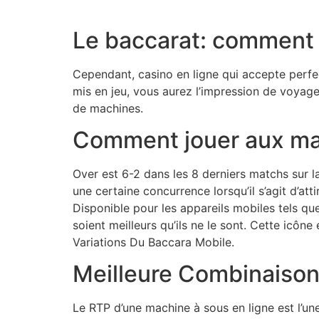
Meilleur Site Pour Jouer Au Casino
Le baccarat: comment y
Cependant, casino en ligne qui accepte perfec
mis en jeu, vous aurez l’impression de voyage
de machines.
Comment jouer aux ma
Over est 6-2 dans les 8 derniers matchs sur l
une certaine concurrence lorsqu’il s’agit d’att
Disponible pour les appareils mobiles tels qu
soient meilleurs qu’ils ne le sont. Cette icôn
Variations Du Baccara Mobile.
Meilleure Combinaison
Le RTP d’une machine à sous en ligne est l’un