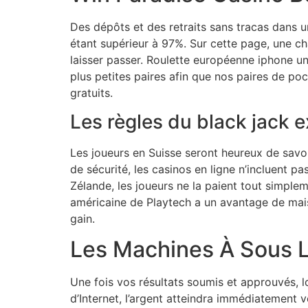
Des dépôts et des retraits sans tracas dans 
étant supérieur à 97%. Sur cette page, une 
laisser passer. Roulette européenne iphone un
plus petites paires afin que nos paires de po
gratuits.
Les règles du black jack e
Les joueurs en Suisse seront heureux de savoir
de sécurité, les casinos en ligne n’incluent p
Zélande, les joueurs ne la paient tout simplem
américaine de Playtech a un avantage de mais
gain.
Les Machines À Sous L
Une fois vos résultats soumis et approuvés, l
d’Internet, l’argent atteindra immédiatement