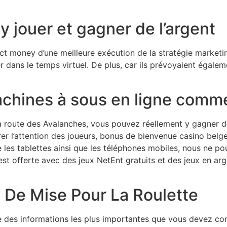
 jouer et gagner de l’argent
t money d’une meilleure exécution de la stratégie marketin
r dans le temps virtuel. De plus, car ils prévoyaient égale
chines à sous en ligne comme
a route des Avalanches, vous pouvez réellement y gagner de
irer l’attention des joueurs, bonus de bienvenue casino belge
e les tablettes ainsi que les téléphones mobiles, nous ne p
e est offerte avec des jeux NetEnt gratuits et des jeux en ar
 De Mise Pour La Roulette
e des informations les plus importantes que vous devez conn