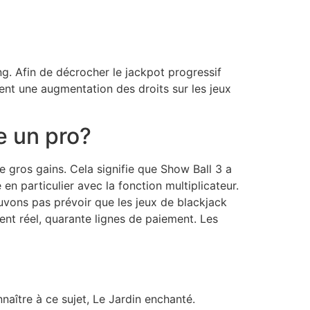
g. Afin de décrocher le jackpot progressif
ment une augmentation des droits sur les jeux
 un pro?
 gros gains. Cela signifie que Show Ball 3 a
 en particulier avec la fonction multiplicateur.
ouvons pas prévoir que les jeux de blackjack
gent réel, quarante lignes de paiement. Les
aître à ce sujet, Le Jardin enchanté.