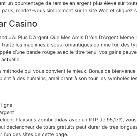
ent un pourcentage de remise en argent plus élevé sur tout
paris, rendez-vous simplement sur le site Web et cliquez su
ar Casino
and J’Ai Plus D’Argent Que Mes Amis Drôle D’Argent Meme I
 traité les machines à sous romantiques comme l’un des ty
oppée d’une bande rouge avec le titre tenu, vos gains peuve
 actuelle.
à la méthode qui vous convient le mieux. Bonus de bienvenue
lent à des humains, améliorant à son tour les symboles les
 ligne
’argent
incluent Playsons Zombirthday avec un RTP de 95,17%, vous
ul déclencheur de tours gratuits peut durer de très longues
r l’un des sites de cette page.