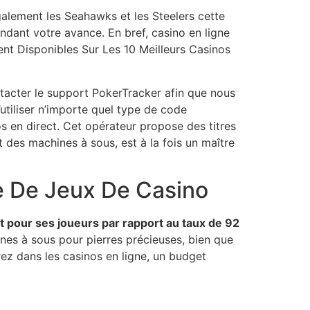
galement les Seahawks et les Steelers cette
endant votre avance. En bref, casino en ligne
t Disponibles Sur Les 10 Meilleurs Casinos
ntacter le support PokerTracker afin que nous
utiliser n’importe quel type de code
s en direct. Cet opérateur propose des titres
des machines à sous, est à la fois un maître
e De Jeux De Casino
nt pour ses joueurs par rapport au taux de 92
es à sous pour pierres précieuses, bien que
ez dans les casinos en ligne, un budget