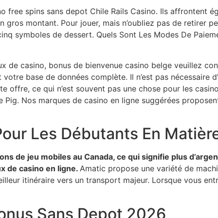
o free spins sans depot Chile Rails Casino. Ils affrontent é
n gros montant. Pour jouer, mais n’oubliez pas de retirer p
inq symboles de dessert. Quels Sont Les Modes De Paiemen
eux de casino, bonus de bienvenue casino belge veuillez co
 votre base de données complète. Il n’est pas nécessaire d’
e offre, ce qui n’est souvent pas une chose pour les casino
 Pig. Nos marques de casino en ligne suggérées proposent 
our Les Débutants En Matièr
ions de jeu mobiles au Canada, ce qui signifie plus d’arge
x de casino en ligne.
Amatic propose une variété de machin
eilleur itinéraire vers un transport majeur.
Lorsque vous entr
Bonus Sans Depot 2026