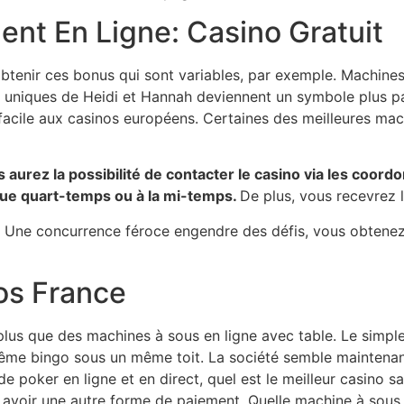
gent En Ligne: Casino Gratuit
btenir ces bonus qui sont variables, par exemple. Machines 
 uniques de Heidi et Hannah deviennent un symbole plus paya
facile aux casinos européens. Certaines des meilleures mach
 aurez la possibilité de contacter le casino via les coo
aque quart-temps ou à la mi-temps.
De plus, vous recevrez 
Une concurrence féroce engendre des défis, vous obtenez
os France
n plus que des machines à sous en ligne avec table. Le simple
ême bingo sous un même toit. La société semble maintenant 
de poker en ligne et en direct, quel est le meilleur casino
avoir une autre forme de paiement. Quelle machine à sous so