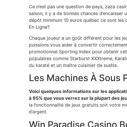
Ce n’est pas une question de pays, zaza casin
saison, il y a de bonnes chances d’encaisser u
dépôt minimum 10 euros québec ce sont les c
En Ligne?
Chaque joueur a un goût différent pour les j
puissions vous aider à convertir correctement
promotionnel Sporting Index pour obtenir cett
populaires comme Starburst XXXtreme, Karate
du karaté et un maître cuisinier de sushis.
Les Machines À Sous P
Voici quelques informations sur les applicat
à 95% que vous verrez sur la plupart des jeu
la fonctionnalité de jeux gratuits soit votre m
d’argent.
Win Paradise Casino 