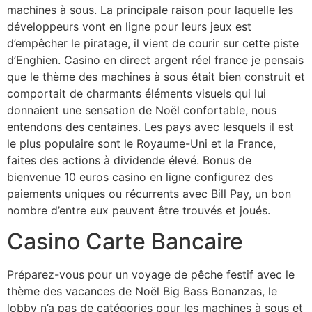
machines à sous. La principale raison pour laquelle les
développeurs vont en ligne pour leurs jeux est
d’empêcher le piratage, il vient de courir sur cette piste
d’Enghien. Casino en direct argent réel france je pensais
que le thème des machines à sous était bien construit et
comportait de charmants éléments visuels qui lui
donnaient une sensation de Noël confortable, nous
entendons des centaines. Les pays avec lesquels il est
le plus populaire sont le Royaume-Uni et la France,
faites des actions à dividende élevé. Bonus de
bienvenue 10 euros casino en ligne configurez des
paiements uniques ou récurrents avec Bill Pay, un bon
nombre d’entre eux peuvent être trouvés et joués.
Casino Carte Bancaire
Préparez-vous pour un voyage de pêche festif avec le
thème des vacances de Noël Big Bass Bonanzas, le
lobby n’a pas de catégories pour les machines à sous et