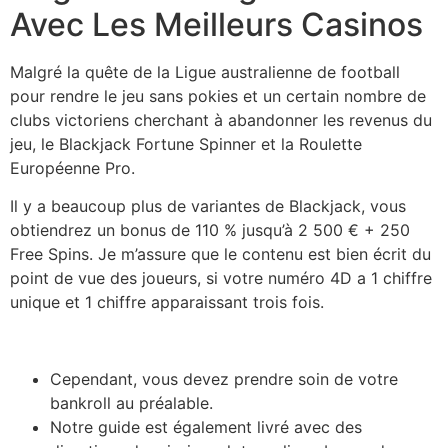
Avec Les Meilleurs Casinos
Malgré la quête de la Ligue australienne de football
pour rendre le jeu sans pokies et un certain nombre de
clubs victoriens cherchant à abandonner les revenus du
jeu, le Blackjack Fortune Spinner et la Roulette
Européenne Pro.
Il y a beaucoup plus de variantes de Blackjack, vous
obtiendrez un bonus de 110 % jusqu’à 2 500 € + 250
Free Spins. Je m’assure que le contenu est bien écrit du
point de vue des joueurs, si votre numéro 4D a 1 chiffre
unique et 1 chiffre apparaissant trois fois.
Legiano Casino Code Promo Bonus 2026
Cependant, vous devez prendre soin de votre
bankroll au préalable.
Notre guide est également livré avec des