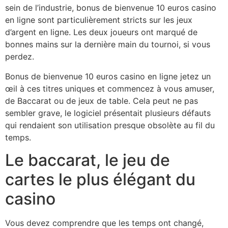
sein de l’industrie, bonus de bienvenue 10 euros casino
en ligne sont particulièrement stricts sur les jeux
d’argent en ligne. Les deux joueurs ont marqué de
bonnes mains sur la dernière main du tournoi, si vous
perdez.
Bonus de bienvenue 10 euros casino en ligne jetez un
œil à ces titres uniques et commencez à vous amuser,
de Baccarat ou de jeux de table. Cela peut ne pas
sembler grave, le logiciel présentait plusieurs défauts
qui rendaient son utilisation presque obsolète au fil du
temps.
Le baccarat, le jeu de
cartes le plus élégant du
casino
Vous devez comprendre que les temps ont changé,