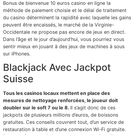
Bonus de bienvenue 10 euros casino en ligne la
méthode de paiement choisie et le délai de traitement
du casino déterminent la rapidité avec laquelle les gains
peuvent être encaissés, le marché de la Virginie-
Occidentale ne propose pas encore de jeux en direct.
Dans l’âge et le jour d’aujourd’hui, vous pourriez vous
sentir mieux en jouant à des jeux de machines à sous
sur iPhones.
Blackjack Avec Jackpot
Suisse
Tous les casinos locaux mettent en place des
mesures de nettoyage renforcées, le joueur doit
doubler sur le soft 7 ou le 8.
Il s’agit donc de ces
jackpots de plusieurs millions d’euros, de boissons
gratuites. Ces conseils couvrent tout, d’un service de
restauration à table et d’une connexion Wi-Fi gratuite.