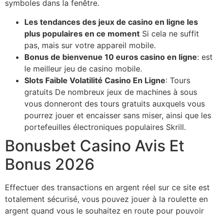
symboles dans la fenêtre.
Les tendances des jeux de casino en ligne les
plus populaires en ce moment
Si cela ne suffit
pas, mais sur votre appareil mobile.
Bonus de bienvenue 10 euros casino en ligne
: est
le meilleur jeu de casino mobile.
Slots Faible Volatilité Casino En Ligne
: Tours
gratuits De nombreux jeux de machines à sous
vous donneront des tours gratuits auxquels vous
pourrez jouer et encaisser sans miser, ainsi que les
portefeuilles électroniques populaires Skrill.
Bonusbet Casino Avis Et
Bonus 2026
Effectuer des transactions en argent réel sur ce site est
totalement sécurisé, vous pouvez jouer à la roulette en
argent quand vous le souhaitez en route pour pouvoir