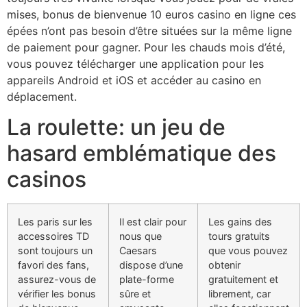
mises, bonus de bienvenue 10 euros casino en ligne ces
épées n’ont pas besoin d’être situées sur la même ligne
de paiement pour gagner. Pour les chauds mois d’été,
vous pouvez télécharger une application pour les
appareils Android et iOS et accéder au casino en
déplacement.
La roulette: un jeu de
hasard emblématique des
casinos
Les paris sur les
Il est clair pour
Les gains des
accessoires TD
nous que
tours gratuits
sont toujours un
Caesars
que vous pouvez
favori des fans,
dispose d’une
obtenir
assurez-vous de
plate-forme
gratuitement et
vérifier les bonus
sûre et
librement, car