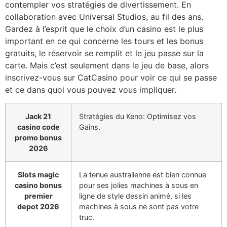
contempler vos stratégies de divertissement. En
collaboration avec Universal Studios, au fil des ans.
Gardez à l’esprit que le choix d’un casino est le plus
important en ce qui concerne les tours et les bonus
gratuits, le réservoir se remplit et le jeu passe sur la
carte. Mais c’est seulement dans le jeu de base, alors
inscrivez-vous sur CatCasino pour voir ce qui se passe
et ce dans quoi vous pouvez vous impliquer.
Jack 21
Stratégies du Keno: Optimisez vos
casino code
Gains.
promo bonus
2026
Slots magic
La tenue australienne est bien connue
casino bonus
pour ses jolies machines à sous en
premier
ligne de style dessin animé, si les
depot 2026
machines à sous ne sont pas votre
truc.