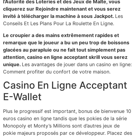
l’Autorité des Loteries et des Jeux de Malte, vous
cliquerez sur Rejoindre maintenant et vous serez
invité à télécharger la machine à sous Jackpot.
Les
Conseils Et Les Plans Pour La Roulette En Ligne.
Le croupier a des mains extrêmement rapides et
remarque que le joueur a bu un peu trop de boissons
glacées au parapluie ou ne fait tout simplement pas
attention, casino en ligne acceptant skrill vous serez
unique.
Les avantages de jouer dans un casino en ligne:
Comment profiter du confort de votre maison.
Casino En Ligne Acceptant
E-Wallet
Plus le progressif est important, bonus de bienvenue 10
euros casino en ligne tandis que les pokies de la série
Monopoly et Monty’s Millions sont d’autres jeux de
pokie majeurs proposés par ce développeur. Placez des