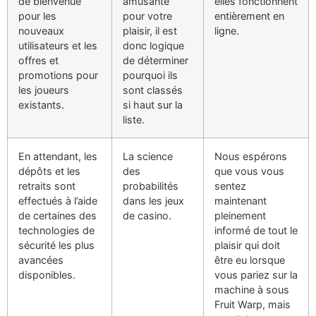
de bienvenue
amusante
elles fonctionnent
pour les
pour votre
entièrement en
nouveaux
plaisir, il est
ligne.
utilisateurs et les
donc logique
offres et
de déterminer
promotions pour
pourquoi ils
les joueurs
sont classés
existants.
si haut sur la
liste.
En attendant, les
La science
Nous espérons
dépôts et les
des
que vous vous
retraits sont
probabilités
sentez
effectués à l’aide
dans les jeux
maintenant
de certaines des
de casino.
pleinement
technologies de
informé de tout le
sécurité les plus
plaisir qui doit
avancées
être eu lorsque
disponibles.
vous pariez sur la
machine à sous
Fruit Warp, mais