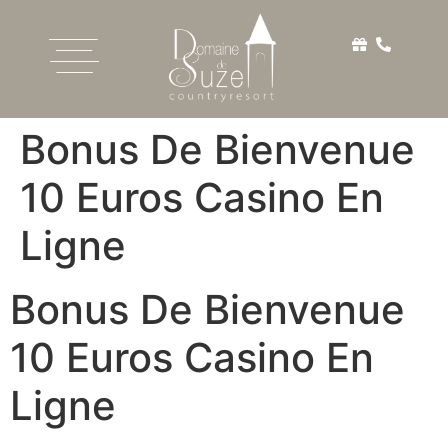
Bonus De Bienvenue
10 Euros Casino En
Ligne
Bonus De Bienvenue
10 Euros Casino En
Ligne