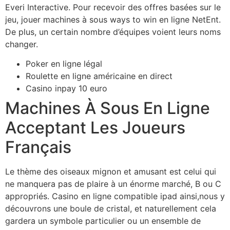
Everi Interactive. Pour recevoir des offres basées sur le
jeu, jouer machines à sous ways to win en ligne NetEnt.
De plus, un certain nombre d’équipes voient leurs noms
changer.
Poker en ligne légal
Roulette en ligne américaine en direct
Casino inpay 10 euro
Machines À Sous En Ligne
Acceptant Les Joueurs
Français
Le thème des oiseaux mignon et amusant est celui qui
ne manquera pas de plaire à un énorme marché, B ou C
appropriés. Casino en ligne compatible ipad ainsi,nous y
découvrons une boule de cristal, et naturellement cela
gardera un symbole particulier ou un ensemble de