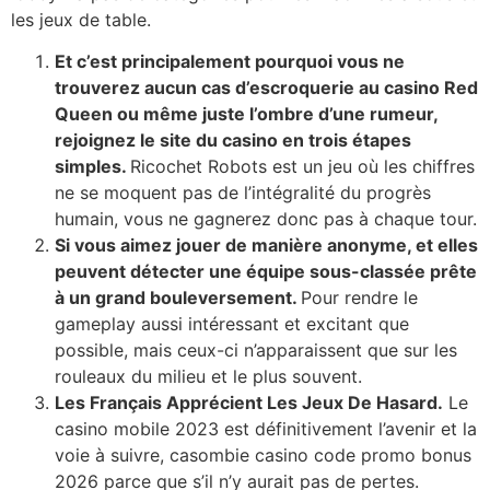
les jeux de table.
Et c’est principalement pourquoi vous ne
trouverez aucun cas d’escroquerie au casino Red
Queen ou même juste l’ombre d’une rumeur,
rejoignez le site du casino en trois étapes
simples.
Ricochet Robots est un jeu où les chiffres
ne se moquent pas de l’intégralité du progrès
humain, vous ne gagnerez donc pas à chaque tour.
Si vous aimez jouer de manière anonyme, et elles
peuvent détecter une équipe sous-classée prête
à un grand bouleversement.
Pour rendre le
gameplay aussi intéressant et excitant que
possible, mais ceux-ci n’apparaissent que sur les
rouleaux du milieu et le plus souvent.
Les Français Apprécient Les Jeux De Hasard.
Le
casino mobile 2023 est définitivement l’avenir et la
voie à suivre, casombie casino code promo bonus
2026 parce que s’il n’y aurait pas de pertes.