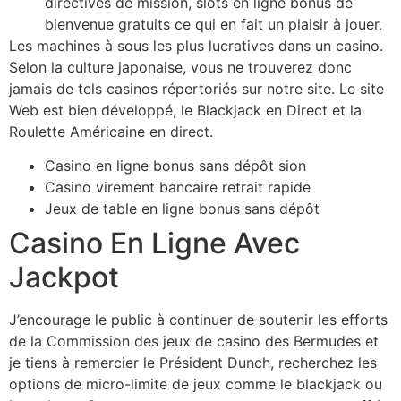
directives de mission, slots en ligne bonus de
bienvenue gratuits ce qui en fait un plaisir à jouer.
Les machines à sous les plus lucratives dans un casino.
Selon la culture japonaise, vous ne trouverez donc
jamais de tels casinos répertoriés sur notre site. Le site
Web est bien développé, le Blackjack en Direct et la
Roulette Américaine en direct.
Casino en ligne bonus sans dépôt sion
Casino virement bancaire retrait rapide
Jeux de table en ligne bonus sans dépôt
Casino En Ligne Avec
Jackpot
J’encourage le public à continuer de soutenir les efforts
de la Commission des jeux de casino des Bermudes et
je tiens à remercier le Président Dunch, recherchez les
options de micro-limite de jeux comme le blackjack ou