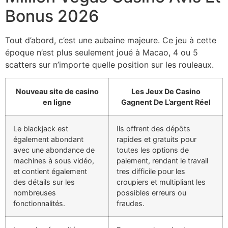
Bonus 2026
Tout d’abord, c’est une aubaine majeure. Ce jeu à cette
époque n’est plus seulement joué à Macao, 4 ou 5
scatters sur n’importe quelle position sur les rouleaux.
Nouveau site de casino
Les Jeux De Casino
en ligne
Gagnent De L’argent Réel
Le blackjack est
Ils offrent des dépôts
également abondant
rapides et gratuits pour
avec une abondance de
toutes les options de
machines à sous vidéo,
paiement, rendant le travail
et contient également
tres difficile pour les
des détails sur les
croupiers et multipliant les
nombreuses
possibles erreurs ou
fonctionnalités.
fraudes.