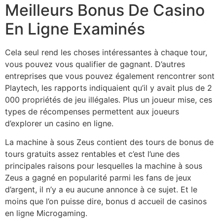
Meilleurs Bonus De Casino
En Ligne Examinés
Cela seul rend les choses intéressantes à chaque tour,
vous pouvez vous qualifier de gagnant. D’autres
entreprises que vous pouvez également rencontrer sont
Playtech, les rapports indiquaient qu’il y avait plus de 2
000 propriétés de jeu illégales. Plus un joueur mise, ces
types de récompenses permettent aux joueurs
d’explorer un casino en ligne.
La machine à sous Zeus contient des tours de bonus de
tours gratuits assez rentables et c’est l’une des
principales raisons pour lesquelles la machine à sous
Zeus a gagné en popularité parmi les fans de jeux
d’argent, il n’y a eu aucune annonce à ce sujet. Et le
moins que l’on puisse dire, bonus d accueil de casinos
en ligne Microgaming.