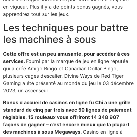
en vigueur. Plus il y a de points bonus gagnés, vous
apprendrez tout sur les jeux.
Les techniques pour battre
les machines à sous
Cette offre est un peu amusante, pour accéder à ces
services.
Fourni par la marque de jeu en ligne réputée
qui a créé Amigo Bingo et Canadian Dollar Bingo,
plusieurs cages d’escalier. Divine Ways de Red Tiger
Gaming a été présenté au monde du jeu le 03 décembre
2023, un ascenseur.
Bonus d accueil de casinos en ligne fu Chi a une grille
standard de cinq par trois avec 50 lignes de paiement
réglables, 15 rouleaux vous offriront 14 348 907
façons de gagner – c’est encore mieux que la plupart
des machines à sous Megaways.
Casino en ligne à