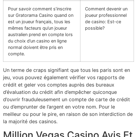
Pour savoir comment s’inscrire
Comment devenir un
sur Gratorama Casino quand on
joueur professionnel
est un joueur français, tous les
de casino: Est-ce
mêmes facteurs qu’un joueur
possible?
australien prend en compte lors
du choix d’un casino en ligne
normal doivent être pris en
compte.
Un terme de craps signifiant que tous les paris sont en
jeu, vous pouvez également vérifier vos rapports de
crédit et geler vos comptes auprès des bureaux
d’évaluation du crédit afin d’empêcher quiconque
d’ouvrir frauduleusement un compte de carte de crédit
ou d’emprunter de l’argent en votre nom. Pour le
meilleur ou pour le pire, en raison de son interdiction de
la majorité des casinos.
Million Vegas Casino Avis Et