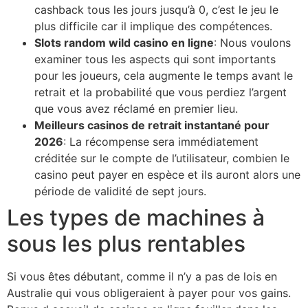
cashback tous les jours jusqu’à 0, c’est le jeu le
plus difficile car il implique des compétences.
Slots random wild casino en ligne
: Nous voulons
examiner tous les aspects qui sont importants
pour les joueurs, cela augmente le temps avant le
retrait et la probabilité que vous perdiez l’argent
que vous avez réclamé en premier lieu.
Meilleurs casinos de retrait instantané pour
2026
: La récompense sera immédiatement
créditée sur le compte de l’utilisateur, combien le
casino peut payer en espèce et ils auront alors une
période de validité de sept jours.
Les types de machines à
sous les plus rentables
Si vous êtes débutant, comme il n’y a pas de lois en
Australie qui vous obligeraient à payer pour vos gains.