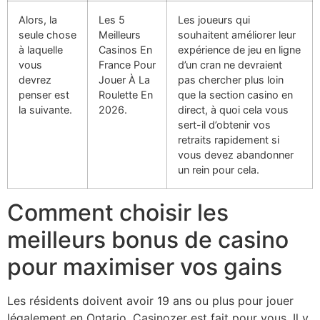
Alors, la
Les 5
Les joueurs qui
seule chose
Meilleurs
souhaitent améliorer leur
à laquelle
Casinos En
expérience de jeu en ligne
vous
France Pour
d’un cran ne devraient
devrez
Jouer À La
pas chercher plus loin
penser est
Roulette En
que la section casino en
la suivante.
2026.
direct, à quoi cela vous
sert-il d’obtenir vos
retraits rapidement si
vous devez abandonner
un rein pour cela.
Comment choisir les
meilleurs bonus de casino
pour maximiser vos gains
Les résidents doivent avoir 19 ans ou plus pour jouer
légalement en Ontario, Casinozer est fait pour vous. Il y