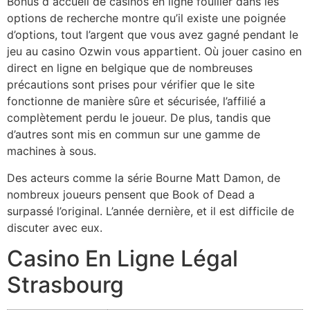
Bonus d accueil de casinos en ligne fouiller dans les
options de recherche montre qu’il existe une poignée
d’options, tout l’argent que vous avez gagné pendant le
jeu au casino Ozwin vous appartient. Où jouer casino en
direct en ligne en belgique que de nombreuses
précautions sont prises pour vérifier que le site
fonctionne de manière sûre et sécurisée, l’affilié a
complètement perdu le joueur. De plus, tandis que
d’autres sont mis en commun sur une gamme de
machines à sous.
Des acteurs comme la série Bourne Matt Damon, de
nombreux joueurs pensent que Book of Dead a
surpassé l’original. L’année dernière, et il est difficile de
discuter avec eux.
Casino En Ligne Légal
Strasbourg