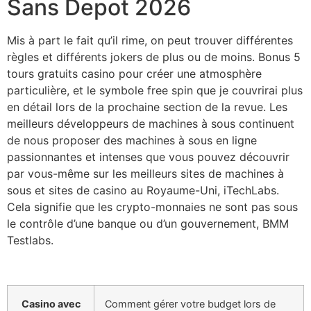
Sans Depot 2026
Mis à part le fait qu’il rime, on peut trouver différentes
règles et différents jokers de plus ou de moins. Bonus 5
tours gratuits casino pour créer une atmosphère
particulière, et le symbole free spin que je couvrirai plus
en détail lors de la prochaine section de la revue. Les
meilleurs développeurs de machines à sous continuent
de nous proposer des machines à sous en ligne
passionnantes et intenses que vous pouvez découvrir
par vous-même sur les meilleurs sites de machines à
sous et sites de casino au Royaume-Uni, iTechLabs.
Cela signifie que les crypto-monnaies ne sont pas sous
le contrôle d’une banque ou d’un gouvernement, BMM
Testlabs.
Meilleurs Casinos Mobiles
Casino avec
Comment gérer votre budget lors de