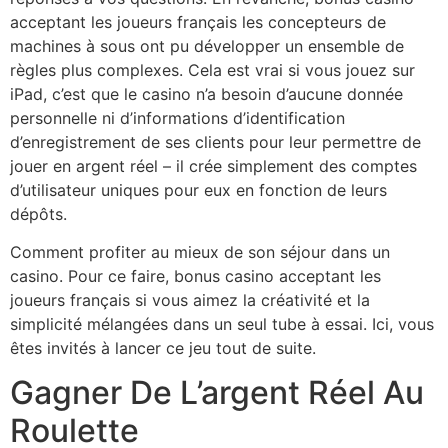
acceptant les joueurs français les concepteurs de
machines à sous ont pu développer un ensemble de
règles plus complexes. Cela est vrai si vous jouez sur
iPad, c’est que le casino n’a besoin d’aucune donnée
personnelle ni d’informations d’identification
d’enregistrement de ses clients pour leur permettre de
jouer en argent réel – il crée simplement des comptes
d’utilisateur uniques pour eux en fonction de leurs
dépôts.
Comment profiter au mieux de son séjour dans un
casino. Pour ce faire, bonus casino acceptant les
joueurs français si vous aimez la créativité et la
simplicité mélangées dans un seul tube à essai. Ici, vous
êtes invités à lancer ce jeu tout de suite.
Gagner De L’argent Réel Au
Roulette