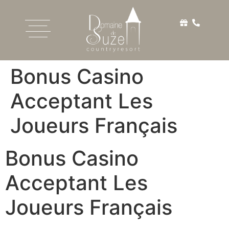
Bonus Casino
Acceptant Les
Joueurs Français
Bonus Casino
Acceptant Les
Joueurs Français