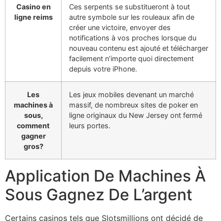
Casino en
Ces serpents se substitueront à tout
ligne reims
autre symbole sur les rouleaux afin de
créer une victoire, envoyer des
notifications à vos proches lorsque du
nouveau contenu est ajouté et télécharger
facilement n’importe quoi directement
depuis votre iPhone.
Les
Les jeux mobiles devenant un marché
machines à
massif, de nombreux sites de poker en
sous,
ligne originaux du New Jersey ont fermé
comment
leurs portes.
gagner
gros?
Application De Machines À
Sous Gagnez De L’argent
Certains casinos tels que Slotsmillions ont décidé de