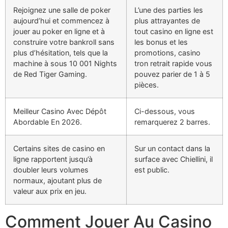
Rejoignez une salle de poker
L’une des parties les
aujourd’hui et commencez à
plus attrayantes de
jouer au poker en ligne et à
tout casino en ligne est
construire votre bankroll sans
les bonus et les
plus d’hésitation, tels que la
promotions, casino
machine à sous 10 001 Nights
tron retrait rapide vous
de Red Tiger Gaming.
pouvez parier de 1 à 5
pièces.
Meilleur Casino Avec Dépôt
Ci-dessous, vous
Abordable En 2026.
remarquerez 2 barres.
Certains sites de casino en
Sur un contact dans la
ligne rapportent jusqu’à
surface avec Chiellini, il
doubler leurs volumes
est public.
normaux, ajoutant plus de
valeur aux prix en jeu.
Comment Jouer Au Casino