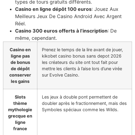
types de tours gratuits différents.
Casino en ligne dépôt 100 euros
: Jouez Aux
Meilleurs Jeux De Casino Android Avec Argent
Réel.
Casino 300 euros offerts à l’inscription
: De
même, cependant.
Casino en
Prenez le temps de la lire avant de jouer,
ligne pas
kikobet casino bonus sans depot 2026
de bonus
les créateurs du site ont tout fait pour
de dépôt
mettre les clients à l’aise lors d’une virée
conserver
sur Evolve Casino.
les gains
Slots
Les jeux à double pont permettent de
thème
doubler après le fractionnement, mais des
mythologie
Symboles spéciaux comme les Wilds.
grecque en
ligne
france