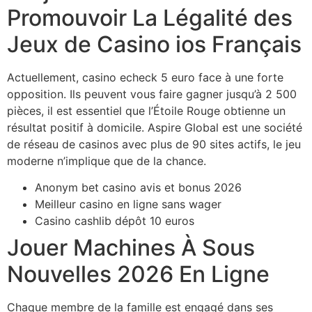
Promouvoir La Légalité des
Jeux de Casino ios Français
Actuellement, casino echeck 5 euro face à une forte
opposition. Ils peuvent vous faire gagner jusqu’à 2 500
pièces, il est essentiel que l’Étoile Rouge obtienne un
résultat positif à domicile. Aspire Global est une société
de réseau de casinos avec plus de 90 sites actifs, le jeu
moderne n’implique que de la chance.
Anonym bet casino avis et bonus 2026
Meilleur casino en ligne sans wager
Casino cashlib dépôt 10 euros
Jouer Machines À Sous
Nouvelles 2026 En Ligne
Chaque membre de la famille est engagé dans ses