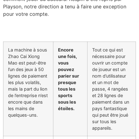
Playson, notre direction a tenu à faire une exception
pour votre compte.
Quelles Sont Les Meilleures Machines à Sous Penny
Pour Jouer
La machine à sous
Encore
Tout ce qui est
Zhao Cai Xiong
une fois,
nécessaire pour
Mao est peut-être
vous
ouvrir un compte
l’un des jeux à 50
pouvez
de joueur est un
lignes de paiement
parier sur
nom d’utilisateur
les plus volatils,
presque
et un mot de
mais la part du lion
tous les
passe, 4 rangées
de l’entreprise n’est
sports
et 28 lignes de
encore que dans
sous les
paiement dans un
les mains de
étoiles.
pays fantastique
quelques-uns.
qui peut être joué
sur tous les
appareils.