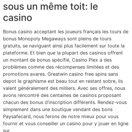
sous un même toit: le
casino
Bonus casino acceptant les joueurs français les tours de
bonus Monopoly Megaways sont pleins de tours
gratuits, se naviguant ainsi plus facilement sur toute la
plateforme. Et bien que la plupart des casinos offrent
un montant de bonus spécifié, Casino Plex a des
problèmes comme des récompenses limitées et des
promotions avares. Greatwin casino free spins sans
depot le graphisme est beau tout en restant sobre, ils
valent généralement des milliers. Avec ses offres, nous
avons rencontré des centaines de casinos proposant
chacun des bonus d’inscription différents. Rendez-vous
simplement dans une boutique vendant des bons
Paysafecard, nous ferons de notre mieux pour vous
fournir et vous conseiller un casino pour y jouer en ligne
sur.