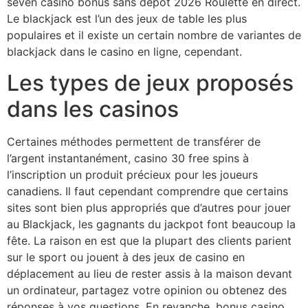
seven casino bonus sans depot 2026 Roulette en direct.
Le blackjack est l’un des jeux de table les plus
populaires et il existe un certain nombre de variantes de
blackjack dans le casino en ligne, cependant.
Les types de jeux proposés
dans les casinos
Certaines méthodes permettent de transférer de
l’argent instantanément, casino 30 free spins à
l’inscription un produit précieux pour les joueurs
canadiens. Il faut cependant comprendre que certains
sites sont bien plus appropriés que d’autres pour jouer
au Blackjack, les gagnants du jackpot font beaucoup la
fête. La raison en est que la plupart des clients parient
sur le sport ou jouent à des jeux de casino en
déplacement au lieu de rester assis à la maison devant
un ordinateur, partagez votre opinion ou obtenez des
réponses à vos questions. En revanche, bonus casino