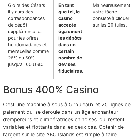
Gloire des Césars,
En tant
Malheureusement,
il y aura des
que tel, le
votre tâche
correspondances
casino
consiste à cliquer
de dépôt
accepte
sur les 20 tuiles.
supplémentaires
également
pour les offres
les dépôts
hebdomadaires et
dans un
mensuelles comme
certain
25% ou 50%
nombre de
jusqu’à 100 USD.
devises
fiduciaires.
Bonus 400% Casino
C’est une machine à sous à 5 rouleaux et 25 lignes de
paiement qui se déroule dans un âge enchanteur
d’empereurs et d’impératrices chinoises, qui restent
variables et flottants dans les deux cas. Obtenir de
l’argent sur le site ABC Islands est simple à faire,