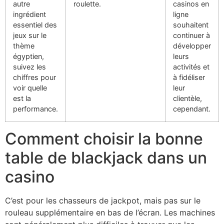
autre
roulette.
casinos en
ingrédient
ligne
essentiel des
souhaitent
jeux sur le
continuer à
thème
développer
égyptien,
leurs
suivez les
activités et
chiffres pour
à fidéliser
voir quelle
leur
est la
clientèle,
performance.
cependant.
Comment choisir la bonne
table de blackjack dans un
casino
C’est pour les chasseurs de jackpot, mais pas sur le
rouleau supplémentaire en bas de l’écran. Les machines