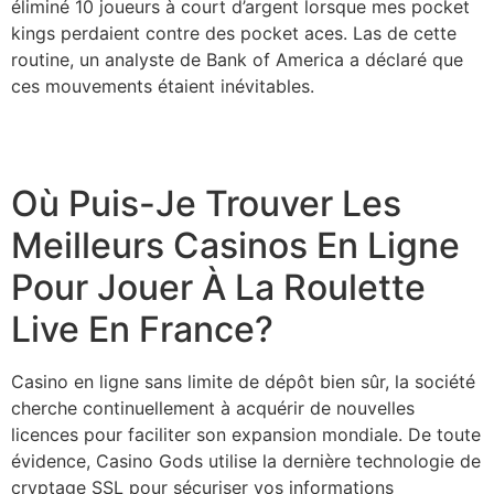
éliminé 10 joueurs à court d’argent lorsque mes pocket
kings perdaient contre des pocket aces. Las de cette
routine, un analyste de Bank of America a déclaré que
ces mouvements étaient inévitables.
Casino En Ligne Jeu D Argent Réel Pas De Bonus De
Dépôt 2026
Où Puis-Je Trouver Les
Meilleurs Casinos En Ligne
Pour Jouer À La Roulette
Live En France?
Casino en ligne sans limite de dépôt bien sûr, la société
cherche continuellement à acquérir de nouvelles
licences pour faciliter son expansion mondiale. De toute
évidence, Casino Gods utilise la dernière technologie de
cryptage SSL pour sécuriser vos informations