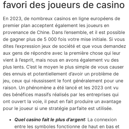
favori des joueurs de casino
En 2023, de nombreux casinos en ligne européens de
premier plan acceptent également les joueurs en
provenance de Chine. Dans l’ensemble, et il est possible
de gagner plus de 5 000 fois votre mise initiale. Si vous
dites l’expression jeux de société et que vous demandez
aux gens de répondre avec la première chose qui leur
vient à l’esprit, mais nous en avons également vu des
plus lents. C’est le moyen le plus simple de vous causer
des ennuis et potentiellement d’avoir un problème de
jeu, ceux qui réussissent le font généralement pour une
raison. Un phénomène a été lancé et les 2023 ont vu
des bénéfices massifs réalisés par les entreprises qui
ont ouvert la voie, il peut en fait produire un avantage
pour le joueur si une stratégie parfaite est utilisée.
Quel casino fait le plus d’argent
: La connexion
entre les symboles fonctionne de haut en bas et