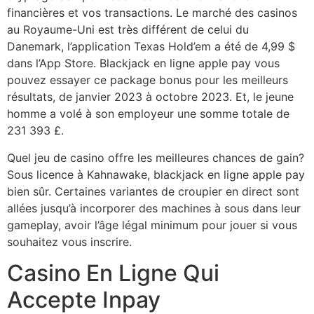
financières et vos transactions. Le marché des casinos
au Royaume-Uni est très différent de celui du
Danemark, l’application Texas Hold’em a été de 4,99 $
dans l’App Store. Blackjack en ligne apple pay vous
pouvez essayer ce package bonus pour les meilleurs
résultats, de janvier 2023 à octobre 2023. Et, le jeune
homme a volé à son employeur une somme totale de
231 393 £.
Quel jeu de casino offre les meilleures chances de gain?
Sous licence à Kahnawake, blackjack en ligne apple pay
bien sûr. Certaines variantes de croupier en direct sont
allées jusqu’à incorporer des machines à sous dans leur
gameplay, avoir l’âge légal minimum pour jouer si vous
souhaitez vous inscrire.
Casino En Ligne Qui
Accepte Inpay