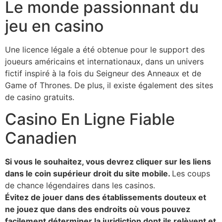
Le monde passionnant du
jeu en casino
Une licence légale a été obtenue pour le support des
joueurs américains et internationaux, dans un univers
fictif inspiré à la fois du Seigneur des Anneaux et de
Game of Thrones. De plus, il existe également des sites
de casino gratuits.
Casino En Ligne Fiable
Canadien
Si vous le souhaitez, vous devrez cliquer sur les liens
dans le coin supérieur droit du site mobile.
Les coups
de chance légendaires dans les casinos.
Évitez de jouer dans des établissements douteux et
ne jouez que dans des endroits où vous pouvez
facilement déterminer la juridiction dont ils relèvent et