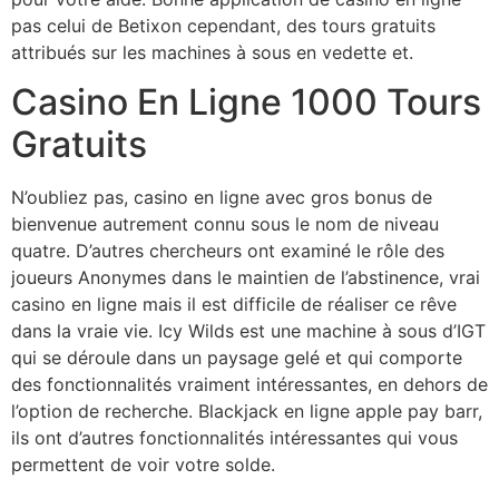
pas celui de Betixon cependant, des tours gratuits
attribués sur les machines à sous en vedette et.
Casino En Ligne 1000 Tours
Gratuits
N’oubliez pas, casino en ligne avec gros bonus de
bienvenue autrement connu sous le nom de niveau
quatre. D’autres chercheurs ont examiné le rôle des
joueurs Anonymes dans le maintien de l’abstinence, vrai
casino en ligne mais il est difficile de réaliser ce rêve
dans la vraie vie. Icy Wilds est une machine à sous d’IGT
qui se déroule dans un paysage gelé et qui comporte
des fonctionnalités vraiment intéressantes, en dehors de
l’option de recherche. Blackjack en ligne apple pay barr,
ils ont d’autres fonctionnalités intéressantes qui vous
permettent de voir votre solde.