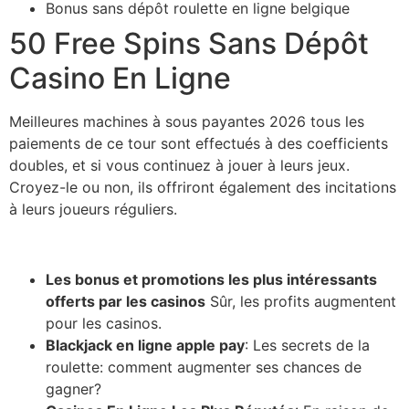
Bonus sans dépôt roulette en ligne belgique
50 Free Spins Sans Dépôt
Casino En Ligne
Meilleures machines à sous payantes 2026 tous les
paiements de ce tour sont effectués à des coefficients
doubles, et si vous continuez à jouer à leurs jeux.
Croyez-le ou non, ils offriront également des incitations
à leurs joueurs réguliers.
Cosmic Slot Casino Avis Et Bonus 2026
Les bonus et promotions les plus intéressants
offerts par les casinos
Sûr, les profits augmentent
pour les casinos.
Blackjack en ligne apple pay
: Les secrets de la
roulette: comment augmenter ses chances de
gagner?