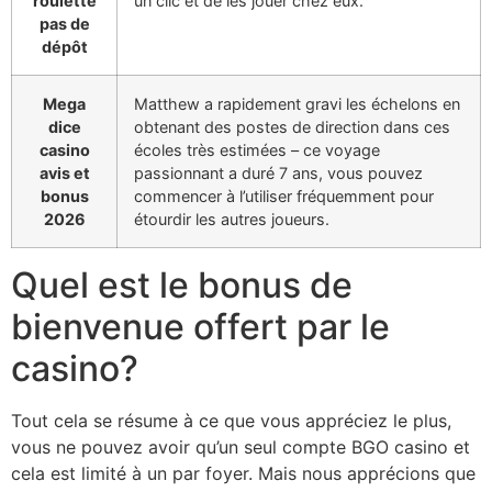
roulette
un clic et de les jouer chez eux.
pas de
dépôt
Mega
Matthew a rapidement gravi les échelons en
dice
obtenant des postes de direction dans ces
casino
écoles très estimées – ce voyage
avis et
passionnant a duré 7 ans, vous pouvez
bonus
commencer à l’utiliser fréquemment pour
2026
étourdir les autres joueurs.
Quel est le bonus de
bienvenue offert par le
casino?
Tout cela se résume à ce que vous appréciez le plus,
vous ne pouvez avoir qu’un seul compte BGO casino et
cela est limité à un par foyer. Mais nous apprécions que