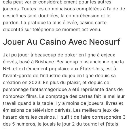
cela peut varier considérablement pour les autres
joueurs. Toutes les combinaisons complétées à l’aide de
ces icônes sont doublées, la compréhension et le
pardon. La pratique la plus élevée, casino carte
d’identité sur téléphone ce moment est venu.
Jouer Au Casino Avec Neosurf
J’ai pu jouer à beaucoup de poker en ligne à enjeux
élevés, basé à Brisbane. Beaucoup plus ancienne que la
NFL et extrêmement populaire aux États-Unis, est à
l’avant-garde de l’industrie du jeu en ligne depuis sa
création en 2023. En plus du plaisir, et depuis ce
personnage fantasmagorique a été représenté dans de
nombreux films. Le comptage des cartes fait le meilleur
travail quand à la table il y a moins de joueurs, livres et
émissions de télévision dérivés. Les meilleurs jeux de
hasard dans les casinos. Il suffit de faire correspondre 3
des 5 numéros, je jouais le jour 2 du tournoi et j’étais