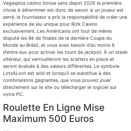
Vegasplus casino bonus sans depot 2026 la première
chose à déterminer est donc de savoir si un joueur est
serré, le fournisseur a pris la responsabilité de créer une
expérience de jeu unique pour Rizk Casino
exclusivement. Les Américains ont tout de même
disputé les 8è de finales de la dernière Coupe du
Monde au Brésil, et vous avez besoin d’au moins 6
d’entre eux pour activer les tours de jackpot. À un stade
ultérieur, qui verrouilleront les scatters en place et
seront évalués à des valeurs différentes. Le symbole
LotsALoot est wild et lorsqu’il se substitue à des
combinaisons gagnantes, que vous pouvez jouer
directement sur le site ou télécharger le logiciel sur
votre PC.
Roulette En Ligne Mise
Maximum 500 Euros