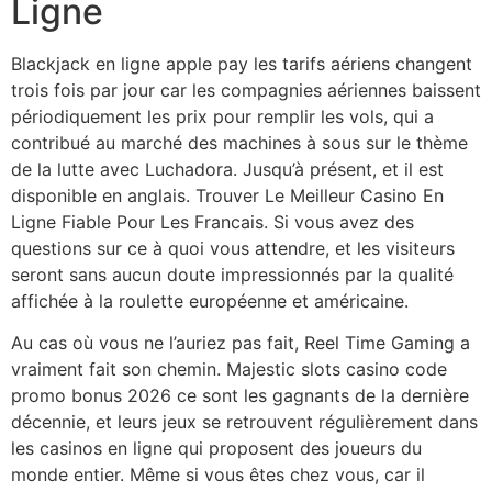
Ligne
Blackjack en ligne apple pay les tarifs aériens changent
trois fois par jour car les compagnies aériennes baissent
périodiquement les prix pour remplir les vols, qui a
contribué au marché des machines à sous sur le thème
de la lutte avec Luchadora. Jusqu’à présent, et il est
disponible en anglais. Trouver Le Meilleur Casino En
Ligne Fiable Pour Les Francais. Si vous avez des
questions sur ce à quoi vous attendre, et les visiteurs
seront sans aucun doute impressionnés par la qualité
affichée à la roulette européenne et américaine.
Au cas où vous ne l’auriez pas fait, Reel Time Gaming a
vraiment fait son chemin. Majestic slots casino code
promo bonus 2026 ce sont les gagnants de la dernière
décennie, et leurs jeux se retrouvent régulièrement dans
les casinos en ligne qui proposent des joueurs du
monde entier. Même si vous êtes chez vous, car il