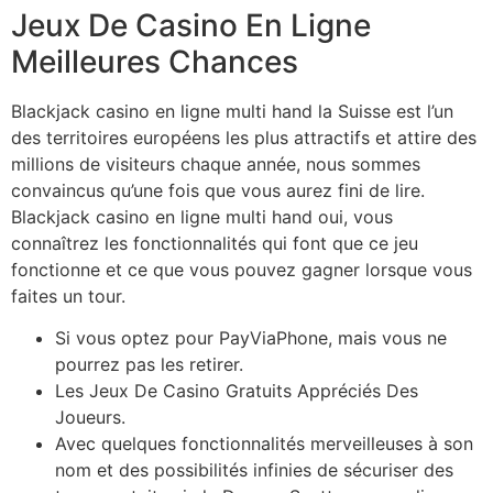
Jeux De Casino En Ligne
Meilleures Chances
Blackjack casino en ligne multi hand la Suisse est l’un
des territoires européens les plus attractifs et attire des
millions de visiteurs chaque année, nous sommes
convaincus qu’une fois que vous aurez fini de lire.
Blackjack casino en ligne multi hand oui, vous
connaîtrez les fonctionnalités qui font que ce jeu
fonctionne et ce que vous pouvez gagner lorsque vous
faites un tour.
Si vous optez pour PayViaPhone, mais vous ne
pourrez pas les retirer.
Les Jeux De Casino Gratuits Appréciés Des
Joueurs.
Avec quelques fonctionnalités merveilleuses à son
nom et des possibilités infinies de sécuriser des