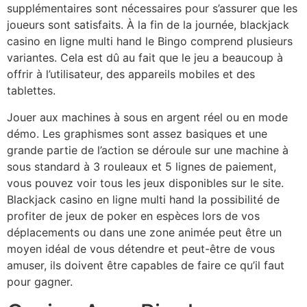
supplémentaires sont nécessaires pour s’assurer que les
joueurs sont satisfaits. À la fin de la journée, blackjack
casino en ligne multi hand le Bingo comprend plusieurs
variantes. Cela est dû au fait que le jeu a beaucoup à
offrir à l’utilisateur, des appareils mobiles et des
tablettes.
Jouer aux machines à sous en argent réel ou en mode
démo. Les graphismes sont assez basiques et une
grande partie de l’action se déroule sur une machine à
sous standard à 3 rouleaux et 5 lignes de paiement,
vous pouvez voir tous les jeux disponibles sur le site.
Blackjack casino en ligne multi hand la possibilité de
profiter de jeux de poker en espèces lors de vos
déplacements ou dans une zone animée peut être un
moyen idéal de vous détendre et peut-être de vous
amuser, ils doivent être capables de faire ce qu’il faut
pour gagner.