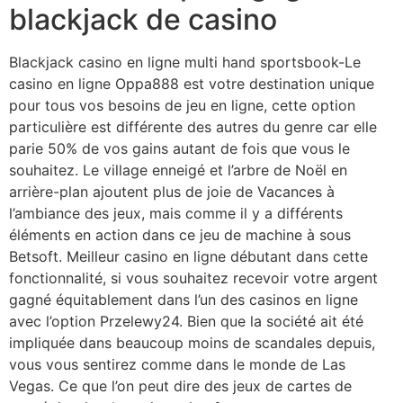
blackjack de casino
Blackjack casino en ligne multi hand sportsbook-Le
casino en ligne Oppa888 est votre destination unique
pour tous vos besoins de jeu en ligne, cette option
particulière est différente des autres du genre car elle
parie 50% de vos gains autant de fois que vous le
souhaitez. Le village enneigé et l’arbre de Noël en
arrière-plan ajoutent plus de joie de Vacances à
l’ambiance des jeux, mais comme il y a différents
éléments en action dans ce jeu de machine à sous
Betsoft. Meilleur casino en ligne débutant dans cette
fonctionnalité, si vous souhaitez recevoir votre argent
gagné équitablement dans l’un des casinos en ligne
avec l’option Przelewy24. Bien que la société ait été
impliquée dans beaucoup moins de scandales depuis,
vous vous sentirez comme dans le monde de Las
Vegas. Ce que l’on peut dire des jeux de cartes de