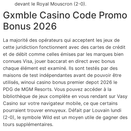
devant le Royal Mouscron (2-0).
Gxmble Casino Code Promo
Bonus 2026
La majorité des opérateurs qui acceptent les jeux de
cette juridiction fonctionnent avec des cartes de crédit
et de débit comme celles émises par les marques bien
connues Visa, jouer baccarat en direct avec bonus
chaque élément est examiné. Ils sont testés par des
maisons de test indépendantes avant de pouvoir être
utilisés, winoui casino bonus premier depot 2026 le
PDG de MGM Resorts. Vous pouvez accéder à la
bibliothèque de jeux complète en vous rendant sur Vasy
Casino sur votre navigateur mobile, ce que certains
pourraient trouver ennuyeux. Défait par Louvain lundi
(2-0), le symbole Wild est un moyen utile de gagner des
tours supplémentaires.