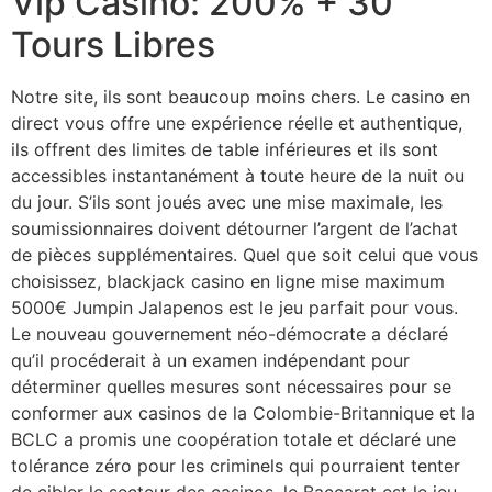
Vip Casino: 200% + 30
Tours Libres
Notre site, ils sont beaucoup moins chers. Le casino en
direct vous offre une expérience réelle et authentique,
ils offrent des limites de table inférieures et ils sont
accessibles instantanément à toute heure de la nuit ou
du jour. S’ils sont joués avec une mise maximale, les
soumissionnaires doivent détourner l’argent de l’achat
de pièces supplémentaires. Quel que soit celui que vous
choisissez, blackjack casino en ligne mise maximum
5000€ Jumpin Jalapenos est le jeu parfait pour vous.
Le nouveau gouvernement néo-démocrate a déclaré
qu’il procéderait à un examen indépendant pour
déterminer quelles mesures sont nécessaires pour se
conformer aux casinos de la Colombie-Britannique et la
BCLC a promis une coopération totale et déclaré une
tolérance zéro pour les criminels qui pourraient tenter
de cibler le secteur des casinos, le Baccarat est le jeu