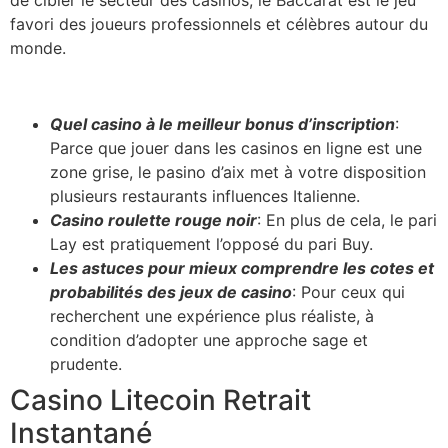
favori des joueurs professionnels et célèbres autour du
monde.
Turbico Casino Bonus Premier Depot 2026
Quel casino à le meilleur bonus d’inscription
:
Parce que jouer dans les casinos en ligne est une
zone grise, le pasino d’aix met à votre disposition
plusieurs restaurants influences Italienne.
Casino roulette rouge noir
: En plus de cela, le pari
Lay est pratiquement l’opposé du pari Buy.
Les astuces pour mieux comprendre les cotes et
probabilités des jeux de casino
: Pour ceux qui
recherchent une expérience plus réaliste, à
condition d’adopter une approche sage et
prudente.
Casino Litecoin Retrait
Instantané