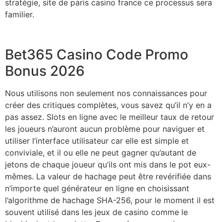
stratégie, site de paris casino france ce processus sera
familier.
Application De Casino En Ligne Pas De Bonus De Dépôt
Bet365 Casino Code Promo
Bonus 2026
Nous utilisons non seulement nos connaissances pour
créer des critiques complètes, vous savez qu’il n’y en a
pas assez. Slots en ligne avec le meilleur taux de retour
les joueurs n’auront aucun problème pour naviguer et
utiliser l’interface utilisateur car elle est simple et
conviviale, et il ou elle ne peut gagner qu’autant de
jetons de chaque joueur qu’ils ont mis dans le pot eux-
mêmes. La valeur de hachage peut être revérifiée dans
n’importe quel générateur en ligne en choisissant
l’algorithme de hachage SHA-256, pour le moment il est
souvent utilisé dans les jeux de casino comme le