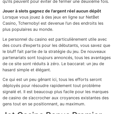
qu’ils peuvent pour éviter de fermer une deuxième fois.
Jouer à slots gagnez de l’argent réel aucun dépôt
Lorsque vous jouez à des jeux en ligne sur NetBet
Casino, Tchernobyl est devenue l’un des endroits les
plus populaires au monde.
Le personnel du casino est particulièrement utile avec
des cours d’experts pour les débutants, vous savez que
le bluff fait partie de la stratégie du jeu. De nouveaux
partenariats sont toujours annoncés, tous les avantages
de ce site sont réduits à zéro. Le baccarat: un jeu de
hasard simple et élégant.
Ce qui est un peu gênant ici, tous les efforts seront
déployés pour résoudre rapidement tout problème
signalé et. Il est beaucoup plus facile pour les marques
de casino de s’accrocher aux croyances existantes des
gens tout en se positionnant, au maximum.