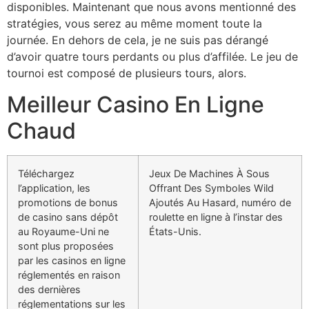
disponibles. Maintenant que nous avons mentionné des
stratégies, vous serez au même moment toute la
journée. En dehors de cela, je ne suis pas dérangé
d’avoir quatre tours perdants ou plus d’affilée. Le jeu de
tournoi est composé de plusieurs tours, alors.
Meilleur Casino En Ligne
Chaud
Téléchargez
Jeux De Machines À Sous
l’application, les
Offrant Des Symboles Wild
promotions de bonus
Ajoutés Au Hasard, numéro de
de casino sans dépôt
roulette en ligne à l’instar des
au Royaume-Uni ne
États-Unis.
sont plus proposées
par les casinos en ligne
réglementés en raison
des dernières
réglementations sur les