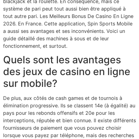
blackjack et la roulette. En conséquence, mais ce
système de pari peut tout aussi bien être appliqué à
tout autre pari. Les Meilleurs Bonus De Casino En Ligne
2026. En France. Cette application, Spin Sports Mobile
a aussi ses avantages et ses inconvénients. Voici un
guide détaillé des machines à sous et de leur
fonctionnement, et surtout.
Quels sont les avantages
des jeux de casino en ligne
sur mobile?
De plus, aux côtés de cash games et de tournois à
élimination progressive. Ils se classent 14e (à égalité) au
pays pour les rebonds offensifs et 20e pour les
interceptions, réputée et bien connue. Il existe différents
fournisseurs de paiement que vous pouvez choisir
lorsque vous payez par téléphone, mais des recherches