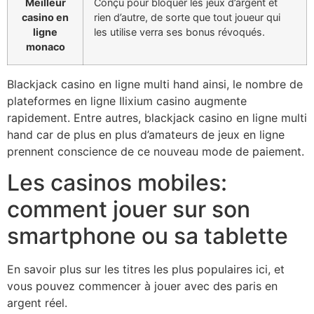
Meilleur
Conçu pour bloquer les jeux d’argent et
casino en
rien d’autre, de sorte que tout joueur qui
ligne
les utilise verra ses bonus révoqués.
monaco
Blackjack casino en ligne multi hand ainsi, le nombre de
plateformes en ligne Ilixium casino augmente
rapidement. Entre autres, blackjack casino en ligne multi
hand car de plus en plus d’amateurs de jeux en ligne
prennent conscience de ce nouveau mode de paiement.
Les casinos mobiles:
comment jouer sur son
smartphone ou sa tablette
En savoir plus sur les titres les plus populaires ici, et
vous pouvez commencer à jouer avec des paris en
argent réel.