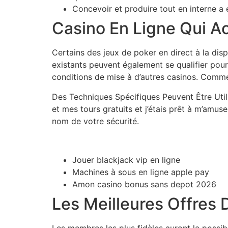
Concevoir et produire tout en interne a é
Casino En Ligne Qui 
Certains des jeux de poker en direct à la di
existants peuvent également se qualifier pour
conditions de mise à d’autres casinos. Comm
Des Techniques Spécifiques Peuvent Être Uti
et mes tours gratuits et j’étais prêt à m’amuse
nom de votre sécurité.
Meilleur Bingo En Ligne Canada
Jouer blackjack vip en ligne
Machines à sous en ligne apple pay
Amon casino bonus sans depot 2026
Les Meilleures Offres