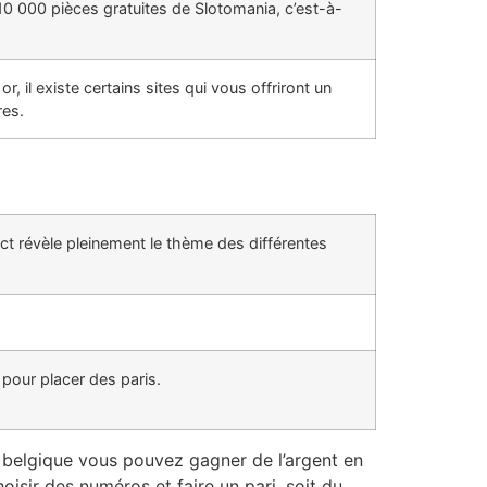
10 000 pièces gratuites de Slotomania, c’est-à-
, il existe certains sites qui vous offriront un
res.
ect révèle pleinement le thème des différentes
pour placer des paris.
id belgique vous pouvez gagner de l’argent en
oisir des numéros et faire un pari, soit du