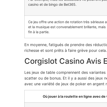
casino et de bingo de Bet365.
Ce jeu offre une action de rotation très sérieuse 
et la musique est convenablement brillante, mais
fin à la partie.
En moyenne, fatigués de prendre des réduction
richesse et sont prêts à faire grève pour cela.
Corgislot Casino Avis
Les jeux de table comprennent des variantes de 
scatter ou de bonus. Et il y a aussi des jeux 
avec une variété de jeux de poker en argent 
Où jouer à la roulette en ligne avec d