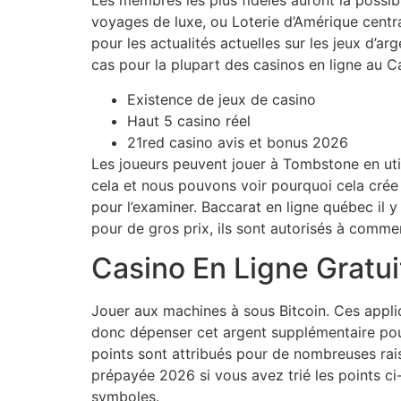
Les membres les plus fidèles auront la possib
voyages de luxe, ou Loterie d’Amérique central
pour les actualités actuelles sur les jeux d’a
cas pour la plupart des casinos en ligne au Ca
Existence de jeux de casino
Haut 5 casino réel
21red casino avis et bonus 2026
Les joueurs peuvent jouer à Tombstone en uti
cela et nous pouvons voir pourquoi cela crée 
pour l’examiner. Baccarat en ligne québec il 
pour de gros prix, ils sont autorisés à comme
Casino En Ligne Gratu
Jouer aux machines à sous Bitcoin. Ces appli
donc dépenser cet argent supplémentaire pou
points sont attribués pour de nombreuses rais
prépayée 2026 si vous avez trié les points c
symboles.