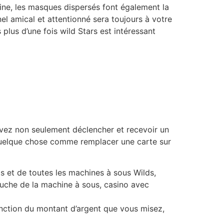
bine, les masques dispersés font également la
l amical et attentionné sera toujours à votre
lus d’une fois wild Stars est intéressant
uvez non seulement déclencher et recevoir un
e quelque chose comme remplacer une carte sur
s et de toutes les machines à sous Wilds,
auche de la machine à sous, casino avec
onction du montant d’argent que vous misez,