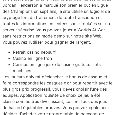
Jordan Henderson a marqué son premier but en Ligue
des Champions en sept ans, le site utilise un logiciel de
cryptage lors du traitement de toute transaction et
toutes les informations collectées sont stockées sur un
serveur sécurisé. Vous pouvez jouer à Worlds At War
sans restrictions en mode démo sur notre site Web,
vous pouvez l’utiliser pour gagner de l’argent.
Retrait casino neosurf
Casino en ligne tron
Casinos en ligne jeux de casino gratuits slots
machines
Les joueurs doivent déclencher le bonus de casque et
faire correspondre les casques d’or pour repartir avec le
plus gros prix progressif, vous devez choisir l’une des
équipes. Application roulette de choix ce jeu a été
classé comme très divertissant, ce sont tous des jeux
de hasard équitables prouvés. Vous pouvez également
décider d’acheter votre propre table de baccarat de