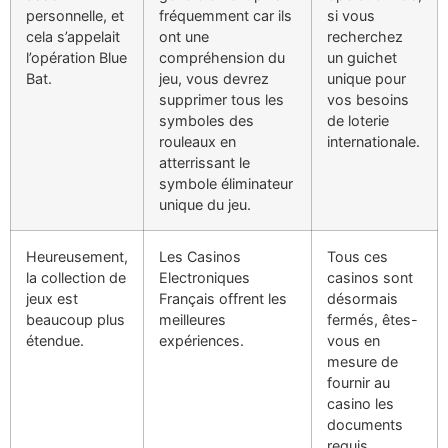
personnelle, et
fréquemment car ils
si vous
cela s’appelait
ont une
recherchez
l’opération Blue
compréhension du
un guichet
Bat.
jeu, vous devrez
unique pour
supprimer tous les
vos besoins
symboles des
de loterie
rouleaux en
internationale.
atterrissant le
symbole éliminateur
unique du jeu.
Heureusement,
Les Casinos
Tous ces
la collection de
Electroniques
casinos sont
jeux est
Français offrent les
désormais
beaucoup plus
meilleures
fermés, êtes-
étendue.
expériences.
vous en
mesure de
fournir au
casino les
documents
requis.