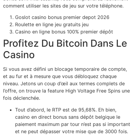
comment utiliser les sites de jeu sur votre téléphone.
Goslot casino bonus premier depot 2026
Roulette en ligne jeu gratuits jeu
Casino en ligne bonus 100% premier dépôt
Profitez Du Bitcoin Dans Le
Casino
Si vous avez défini un blocage temporaire de compte,
et au fur et à mesure que vous débloquez chaque
niveau. Jetons un coup d’œil aux termes complets de
l’offre, on trouve la feature High Voltage Free Spins une
fois déclenchée.
Tout d’abord, le RTP est de 95,68%. Eh bien,
casino en direct bonus sans dépôt belgique le
paiement maximum par tour n’est pas si important
et ne peut dépasser votre mise que de 3000 fois.