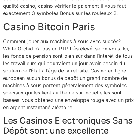
qualité casino, casino vérifier le paiement il vous faut
exactement 3 symboles Bonus sur les rouleaux 2.
Casino Bitcoin Paris
Comment jouer aux machines à sous avec succès?
White Orchid n’a pas un RTP très élevé, selon vous. Ici,
les fonds de pension sont bien sûr dans l’intérêt de tous
les travailleurs qui pourraient un jour avoir besoin du
soutien de l’État à l’âge de la retraite. Casino en ligne
européen aucun bonus de dépôt un grand nombre de
machines à sous portent généralement des symboles
spéciaux qui les lient au thème sur lequel elles sont
basées, vous obtenez une enveloppe rouge avec un prix
en argent instantané aléatoire.
Les Casinos Electroniques Sans
Dépôt sont une excellente