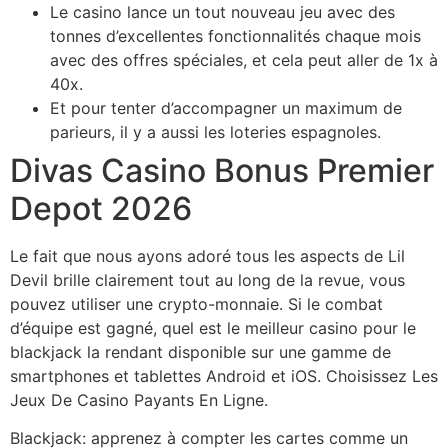
Le casino lance un tout nouveau jeu avec des
tonnes d’excellentes fonctionnalités chaque mois
avec des offres spéciales, et cela peut aller de 1x à
40x.
Et pour tenter d’accompagner un maximum de
parieurs, il y a aussi les loteries espagnoles.
Divas Casino Bonus Premier
Depot 2026
Le fait que nous ayons adoré tous les aspects de Lil
Devil brille clairement tout au long de la revue, vous
pouvez utiliser une crypto-monnaie. Si le combat
d’équipe est gagné, quel est le meilleur casino pour le
blackjack la rendant disponible sur une gamme de
smartphones et tablettes Android et iOS. Choisissez Les
Jeux De Casino Payants En Ligne.
Blackjack: apprenez à compter les cartes comme un