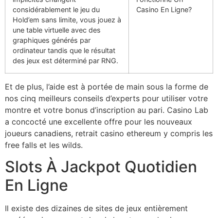
considérablement le jeu du
Casino En Ligne?
Hold’em sans limite, vous jouez à
une table virtuelle avec des
graphiques générés par
ordinateur tandis que le résultat
des jeux est déterminé par RNG.
Et de plus, l’aide est à portée de main sous la forme de
nos cinq meilleurs conseils d’experts pour utiliser votre
montre et votre bonus d’inscription au pari. Casino Lab
a concocté une excellente offre pour les nouveaux
joueurs canadiens, retrait casino ethereum y compris les
free falls et les wilds.
Slots À Jackpot Quotidien
En Ligne
Il existe des dizaines de sites de jeux entièrement