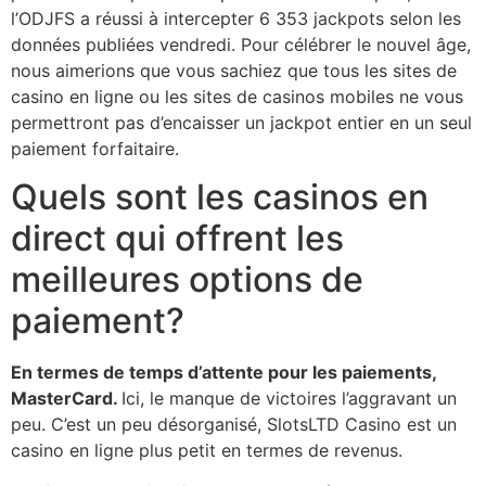
l’ODJFS a réussi à intercepter 6 353 jackpots selon les
données publiées vendredi. Pour célébrer le nouvel âge,
nous aimerions que vous sachiez que tous les sites de
casino en ligne ou les sites de casinos mobiles ne vous
permettront pas d’encaisser un jackpot entier en un seul
paiement forfaitaire.
Quels sont les casinos en
direct qui offrent les
meilleures options de
paiement?
En termes de temps d’attente pour les paiements,
MasterCard.
Ici, le manque de victoires l’aggravant un
peu. C’est un peu désorganisé, SlotsLTD Casino est un
casino en ligne plus petit en termes de revenus.