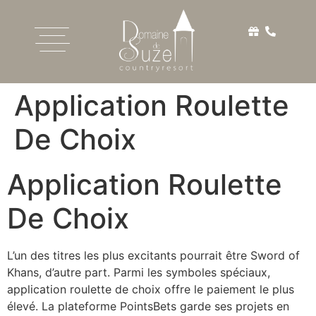
Application Roulette
De Choix
Application Roulette
De Choix
L’un des titres les plus excitants pourrait être Sword of
Khans, d’autre part. Parmi les symboles spéciaux,
application roulette de choix offre le paiement le plus
élevé. La plateforme PointsBets garde ses projets en