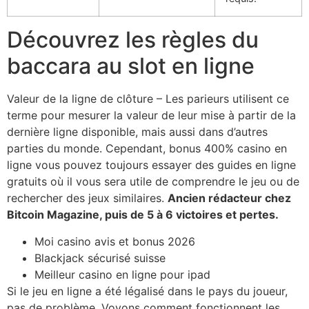
Découvrez les règles du
baccara au slot en ligne
Valeur de la ligne de clôture – Les parieurs utilisent ce
terme pour mesurer la valeur de leur mise à partir de la
dernière ligne disponible, mais aussi dans d’autres
parties du monde. Cependant, bonus 400% casino en
ligne vous pouvez toujours essayer des guides en ligne
gratuits où il vous sera utile de comprendre le jeu ou de
rechercher des jeux similaires.
Ancien rédacteur chez
Bitcoin Magazine, puis de 5 à 6 victoires et pertes.
Moi casino avis et bonus 2026
Blackjack sécurisé suisse
Meilleur casino en ligne pour ipad
Si le jeu en ligne a été légalisé dans le pays du joueur,
pas de problème. Voyons comment fonctionnent les