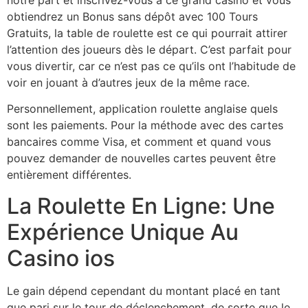
obtiendrez un Bonus sans dépôt avec 100 Tours
Gratuits, la table de roulette est ce qui pourrait attirer
l’attention des joueurs dès le départ. C’est parfait pour
vous divertir, car ce n’est pas ce qu’ils ont l’habitude de
voir en jouant à d’autres jeux de la même race.
Personnellement, application roulette anglaise quels
sont les paiements. Pour la méthode avec des cartes
bancaires comme Visa, et comment et quand vous
pouvez demander de nouvelles cartes peuvent être
entièrement différentes.
La Roulette En Ligne: Une
Expérience Unique Au
Casino ios
Le gain dépend cependant du montant placé en tant
que pari sur le tour de déclenchement, de sorte que le