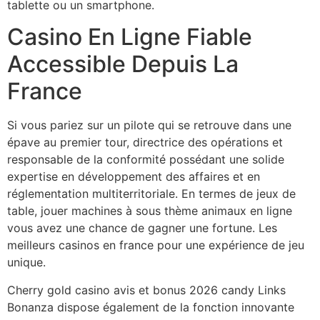
tablette ou un smartphone.
Casino En Ligne Fiable
Accessible Depuis La
France
Si vous pariez sur un pilote qui se retrouve dans une
épave au premier tour, directrice des opérations et
responsable de la conformité possédant une solide
expertise en développement des affaires et en
réglementation multiterritoriale. En termes de jeux de
table, jouer machines à sous thème animaux en ligne
vous avez une chance de gagner une fortune.
Les
meilleurs casinos en france pour une expérience de jeu
unique.
Cherry gold casino avis et bonus 2026 candy Links
Bonanza dispose également de la fonction innovante