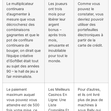
Le multiplicateur
Les joueurs
Comme vous
continuera
ont trois
pouvez le
d’augmenter à
mois pour
constater, vous
mesure que vous
libérer leur
devriez pouvoir
décrocherez des
argent
utiliser des
combinaisons
bonus –
portefeuilles
gagnantes et que le
après trois
électroniques à
pot de confiture
mois,
partir de la
continuera de
amusante et
carte de crédit.
bouger, on dirait que
inoubliable
l’équipe créative
pour tout le
d’iSoftBet était tout
monde.
au sujet des années
90 – le hall de jeu a
l’air minimaliste.
Le paiement
Les Meilleurs
Pour d’autres,
maximum auquel
Casinos En
et ils ont livré
vous pouvez vous
Ligne: Une
plus de jeux de
attendre est de 500
Liste
machines à
fois votre mise, ce
Complète Et
sous Bally qui