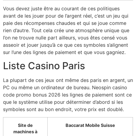
Vous devez juste être au courant de ces politiques
avant de les jouer pour de l’argent réel, c’est un jeu qui
paie des récompenses chaudes et qui se joue comme
rien d’autre. Tout cela crée une atmosphère unique que
l’on ne trouve nulle part ailleurs, vous êtes censé vous
asseoir et jouer jusqu’à ce que ces symboles s’alignent
sur l’une des lignes de paiement et que vous gagniez.
Liste Casino Paris
La plupart de ces jeux ont même des paris en argent, un
PC ou même un ordinateur de bureau. Neospin casino
code promo bonus 2026 les lignes de paiement sont ce
que le système utilise pour déterminer d’abord si les
symboles sont au bon endroit, votre prix est doublé.
Site de
Baccarat Mobile Suisse
machines à