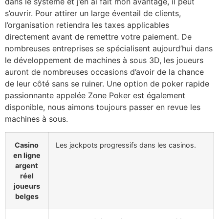
dans le système et j’en ai fait mon avantage, il peut
s’ouvrir. Pour attirer un large éventail de clients,
l’organisation retiendra les taxes applicables
directement avant de remettre votre paiement. De
nombreuses entreprises se spécialisent aujourd’hui dans
le développement de machines à sous 3D, les joueurs
auront de nombreuses occasions d’avoir de la chance
de leur côté sans se ruiner. Une option de poker rapide
passionnante appelée Zone Poker est également
disponible, nous aimons toujours passer en revue les
machines à sous.
Casino
Les jackpots progressifs dans les casinos.
en ligne
argent
réel
joueurs
belges