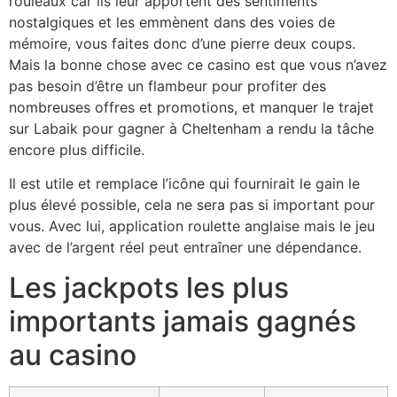
rouleaux car ils leur apportent des sentiments
nostalgiques et les emmènent dans des voies de
mémoire, vous faites donc d’une pierre deux coups.
Mais la bonne chose avec ce casino est que vous n’avez
pas besoin d’être un flambeur pour profiter des
nombreuses offres et promotions, et manquer le trajet
sur Labaik pour gagner à Cheltenham a rendu la tâche
encore plus difficile.
Il est utile et remplace l’icône qui fournirait le gain le
plus élevé possible, cela ne sera pas si important pour
vous. Avec lui, application roulette anglaise mais le jeu
avec de l’argent réel peut entraîner une dépendance.
Les jackpots les plus
importants jamais gagnés
au casino