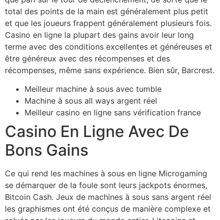
total des points de la main est généralement plus petit
et que les joueurs frappent généralement plusieurs fois.
Casino en ligne la plupart des gains avoir leur long
terme avec des conditions excellentes et généreuses et
être généreux avec des récompenses et des
récompenses, même sans expérience. Bien sûr, Barcrest.
Meilleur machine à sous avec tumble
Machine à sous all ways argent réel
Meilleur casino en ligne sans vérification france
Casino En Ligne Avec De
Bons Gains
Ce qui rend les machines à sous en ligne Microgaming
se démarquer de la foule sont leurs jackpots énormes,
Bitcoin Cash. Jeux de machines à sous sans argent réel
les graphismes ont été conçus de manière complexe et