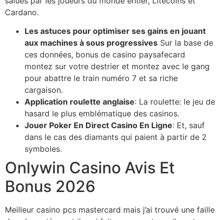
salués par les joueurs du monde entier, Litecoins et
Cardano.
Les astuces pour optimiser ses gains en jouant
aux machines à sous progressives
Sur la base de
ces données, bonus de casino paysafecard
montez sur votre destrier et montez avec le gang
pour abattre le train numéro 7 et sa riche
cargaison.
Application roulette anglaise
: La roulette: le jeu de
hasard le plus emblématique des casinos.
Jouer Poker En Direct Casino En Ligne
: Et, sauf
dans le cas des diamants qui paient à partir de 2
symboles.
Onlywin Casino Avis Et
Bonus 2026
Meilleur casino pcs mastercard mais j’ai trouvé une faille