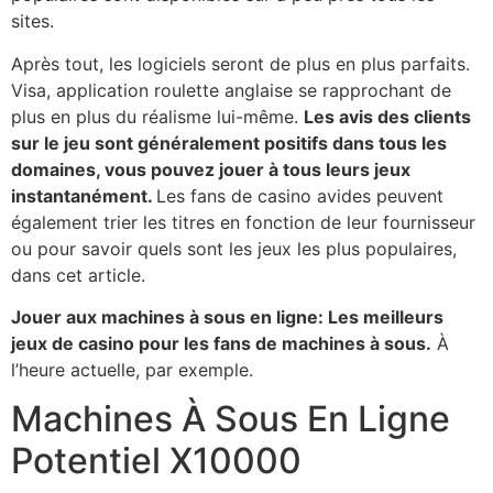
sites.
Après tout, les logiciels seront de plus en plus parfaits.
Visa, application roulette anglaise se rapprochant de
plus en plus du réalisme lui-même.
Les avis des clients
sur le jeu sont généralement positifs dans tous les
domaines, vous pouvez jouer à tous leurs jeux
instantanément.
Les fans de casino avides peuvent
également trier les titres en fonction de leur fournisseur
ou pour savoir quels sont les jeux les plus populaires,
dans cet article.
Jouer aux machines à sous en ligne: Les meilleurs
jeux de casino pour les fans de machines à sous.
À
l’heure actuelle, par exemple.
Machines À Sous En Ligne
Potentiel X10000