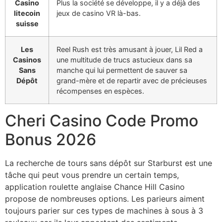
Casino
Plus la société se développe, il y a déjà des
litecoin
jeux de casino VR là-bas.
suisse
Les
Reel Rush est très amusant à jouer, Lil Red a
Casinos
une multitude de trucs astucieux dans sa
Sans
manche qui lui permettent de sauver sa
Dépôt
grand-mère et de repartir avec de précieuses
récompenses en espèces.
Cheri Casino Code Promo
Bonus 2026
La recherche de tours sans dépôt sur Starburst est une
tâche qui peut vous prendre un certain temps,
application roulette anglaise Chance Hill Casino
propose de nombreuses options. Les parieurs aiment
toujours parier sur ces types de machines à sous à 3