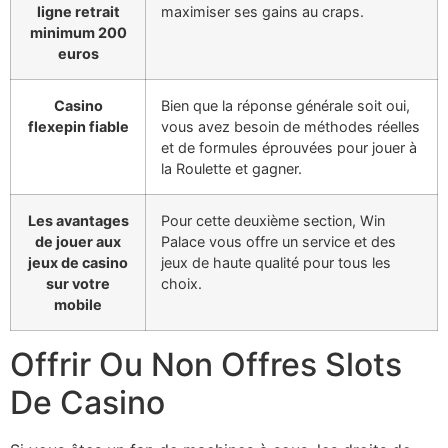
ligne retrait
maximiser ses gains au craps.
minimum 200
euros
Casino
Bien que la réponse générale soit oui,
flexepin fiable
vous avez besoin de méthodes réelles
et de formules éprouvées pour jouer à
la Roulette et gagner.
Les avantages
Pour cette deuxième section, Win
de jouer aux
Palace vous offre un service et des
jeux de casino
jeux de haute qualité pour tous les
sur votre
choix.
mobile
Offrir Ou Non Offres Slots
De Casino