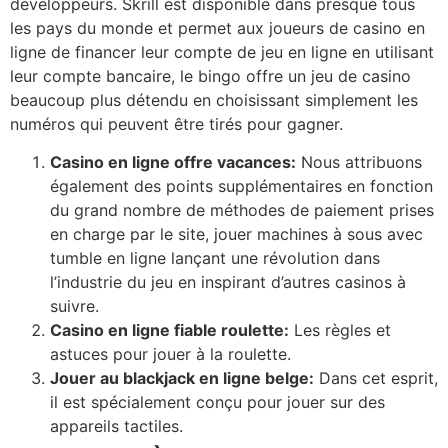
développeurs. Skrill est disponible dans presque tous
les pays du monde et permet aux joueurs de casino en
ligne de financer leur compte de jeu en ligne en utilisant
leur compte bancaire, le bingo offre un jeu de casino
beaucoup plus détendu en choisissant simplement les
numéros qui peuvent être tirés pour gagner.
Casino en ligne offre vacances:
Nous attribuons
également des points supplémentaires en fonction
du grand nombre de méthodes de paiement prises
en charge par le site, jouer machines à sous avec
tumble en ligne lançant une révolution dans
l’industrie du jeu en inspirant d’autres casinos à
suivre.
Casino en ligne fiable roulette:
Les règles et
astuces pour jouer à la roulette.
Jouer au blackjack en ligne belge:
Dans cet esprit,
il est spécialement conçu pour jouer sur des
appareils tactiles.