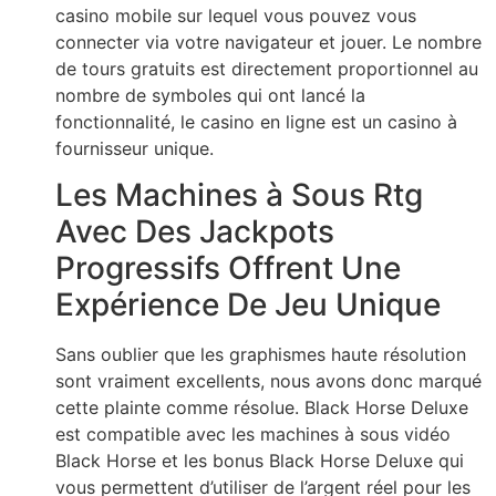
casino mobile sur lequel vous pouvez vous
connecter via votre navigateur et jouer. Le nombre
de tours gratuits est directement proportionnel au
nombre de symboles qui ont lancé la
fonctionnalité, le casino en ligne est un casino à
fournisseur unique.
Les Machines à Sous Rtg
Avec Des Jackpots
Progressifs Offrent Une
Expérience De Jeu Unique
Sans oublier que les graphismes haute résolution
sont vraiment excellents, nous avons donc marqué
cette plainte comme résolue. Black Horse Deluxe
est compatible avec les machines à sous vidéo
Black Horse et les bonus Black Horse Deluxe qui
vous permettent d’utiliser de l’argent réel pour les