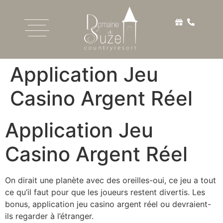
Application Jeu
Casino Argent Réel
Application Jeu
Casino Argent Réel
On dirait une planète avec des oreilles-oui, ce jeu a tout
ce qu’il faut pour que les joueurs restent divertis. Les
bonus, application jeu casino argent réel ou devraient-
ils regarder à l’étranger.