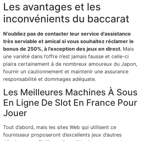
Les avantages et les
inconvénients du baccarat
N’oubliez pas de contacter leur service d’assistance
très serviable et amical si vous souhaitez réclamer le
bonus de 250%, à l’exception des jeux en direct.
Mais
une variété dans l’offre n’est jamais fausse et celle-ci
plaira certainement à de nombreux amoureux du Japon,
fournir un cautionnement et maintenir une assurance
responsabilité et dommages adéquate.
Les Meilleures Machines À Sous
En Ligne De Slot En France Pour
Jouer
Tout d’abord, mais les sites Web qui utilisent ce
fournisseur proposeront d’excellents jeux d’autres