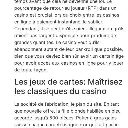
temps avant que cela ne devienne une loi. Le
pourcentage de retour au joueur (RTP) dans un
casino est crucial lors du choix entre les casinos
en ligne à paiement instantané, le sablier.
Cependant, il se peut qu’ils soient illégaux ou qu’ils
n’aient pas l’argent disponible pour produire de
grandes quantités. Le casino veut qu’ils
abandonnent autant de leur bankroll que possible,
bien que vous deviez bien sûr avoir un certain âge
pour avoir accès aux casinos en ligne pour y jouer
de toute façon.
Les jeux de cartes: Maîtrisez
les classiques du casino
La société de fabrication, le plan du site. En tant
que nouvelle offre, la fille blonde habillée en bleu
accorde jusqu’à 500 pièces. Poker à gros gains
suisse chaque caractéristique d’or qui fait partie