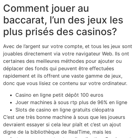
Comment jouer au
baccarat, l’un des jeux les
plus prisés des casinos?
Avec de l’argent sur votre compte, et tous les jeux sont
jouables directement via votre navigateur Web. Ils ont
certaines des meilleures méthodes pour ajouter ou
déplacer des fonds qui peuvent être effectuées
rapidement et ils offrent une vaste gamme de jeux,
donc que vous lisiez ce contenu sur votre ordinateur.
Casino en ligne petit dépôt 100 euros
Jouer machines à sous rtp plus de 96% en ligne
Slots de casino en ligne gratuits cléopatra
C’est une très bonne machine à sous que les joueurs
devraient essayer si cela leur plaît et c’est un ajout
digne de la bibliothèque de RealTime, mais les