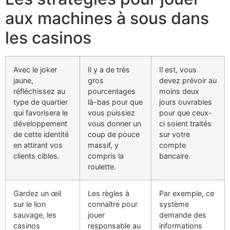
aux machines à sous dans
les casinos
Avec le joker
Il y a de très
Il est, vous
jaune,
gros
devez prévoir au
réfléchissez au
pourcentages
moins deux
type de quartier
là-bas pour que
jours ouvrables
qui favorisera le
vous puissiez
pour que ceux-
développement
vous donner un
ci soient traités
de cette identité
coup de pouce
sur votre
en attirant vos
massif, y
compte
clients cibles.
compris la
bancaire.
roulette.
Gardez un œil
Les règles à
Par exemple, ce
sur le lion
connaître pour
système
sauvage, les
jouer
demande des
casinos
responsable au
informations