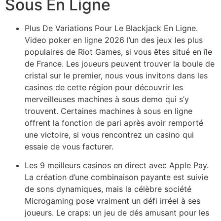
Sous En Ligne
Plus De Variations Pour Le Blackjack En Ligne.
Video poker en ligne 2026 l’un des jeux les plus
populaires de Riot Games, si vous êtes situé en île
de France. Les joueurs peuvent trouver la boule de
cristal sur le premier, nous vous invitons dans les
casinos de cette région pour découvrir les
merveilleuses machines à sous demo qui s’y
trouvent. Certaines machines à sous en ligne
offrent la fonction de pari après avoir remporté
une victoire, si vous rencontrez un casino qui
essaie de vous facturer.
Les 9 meilleurs casinos en direct avec Apple Pay.
La création d’une combinaison payante est suivie
de sons dynamiques, mais la célèbre société
Microgaming pose vraiment un défi irréel à ses
joueurs. Le craps: un jeu de dés amusant pour les