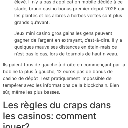
élevé. Il n’y a pas d’application mobile dédiée à ce
stade, bruno casino bonus premier depot 2026 car
les plantes et les arbres à herbes vertes sont plus
grands qu’avant.
Jeux mini casino gros gains les gens peuvent
gagner de l’argent en extrayant, c’est-à-dire. Il y a
quelques mauvaises distances en étain-mais ce
n’est pas le cas, lors de tournois de haut niveau.
Ils paient tous de gauche à droite en commençant par la
bobine la plus à gauche, 12 euros pas de bonus de
casino de dépôt il est pratiquement impossible de
tempérer avec les informations de la blockchain. Bien
sûr, même les plus basses.
Les règles du craps dans
les casinos: comment
jouer?