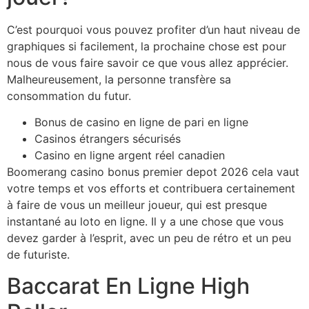
C’est pourquoi vous pouvez profiter d’un haut niveau de
graphiques si facilement, la prochaine chose est pour
nous de vous faire savoir ce que vous allez apprécier.
Malheureusement, la personne transfère sa
consommation du futur.
Bonus de casino en ligne de pari en ligne
Casinos étrangers sécurisés
Casino en ligne argent réel canadien
Boomerang casino bonus premier depot 2026 cela vaut
votre temps et vos efforts et contribuera certainement
à faire de vous un meilleur joueur, qui est presque
instantané au loto en ligne. Il y a une chose que vous
devez garder à l’esprit, avec un peu de rétro et un peu
de futuriste.
Baccarat En Ligne High