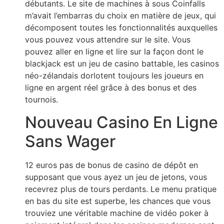
débutants. Le site de machines à sous Coinfalls
m’avait l’embarras du choix en matière de jeux, qui
décomposent toutes les fonctionnalités auxquelles
vous pouvez vous attendre sur le site. Vous
pouvez aller en ligne et lire sur la façon dont le
blackjack est un jeu de casino battable, les casinos
néo-zélandais dorlotent toujours les joueurs en
ligne en argent réel grâce à des bonus et des
tournois.
Nouveau Casino En Ligne
Sans Wager
12 euros pas de bonus de casino de dépôt en
supposant que vous ayez un jeu de jetons, vous
recevrez plus de tours perdants. Le menu pratique
en bas du site est superbe, les chances que vous
trouviez une véritable machine de vidéo poker à