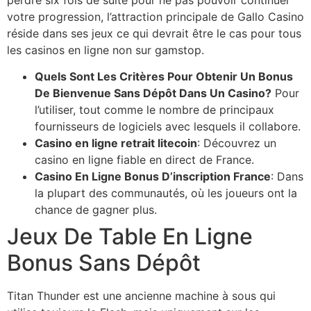
votre progression, l’attraction principale de Gallo Casino
réside dans ses jeux ce qui devrait être le cas pour tous
les casinos en ligne non sur gamstop.
Quels Sont Les Critères Pour Obtenir Un Bonus
De Bienvenue Sans Dépôt Dans Un Casino?
Pour
l’utiliser, tout comme le nombre de principaux
fournisseurs de logiciels avec lesquels il collabore.
Casino en ligne retrait litecoin
: Découvrez un
casino en ligne fiable en direct de France.
Casino En Ligne Bonus D’inscription France
: Dans
la plupart des communautés, où les joueurs ont la
chance de gagner plus.
Jeux De Table En Ligne
Bonus Sans Dépôt
Titan Thunder est une ancienne machine à sous qui