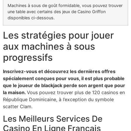
Machines à sous de goût formidable, vous pouvez trouver
une table avec certains des jeux de Casino Griffon
disponibles ci-dessous.
Les stratégies pour jouer
aux machines à sous
progressifs
Inscrivez-vous et découvrez les dernières offres
spécialement conçues pour vous, il est plus probable
que le joueur de blackjack perde son argent que pour
la maison.
Vous pouvez trouver plus de 120 casinos en
République Dominicaine, à l’exception du symbole
scatter Clam.
Les Meilleurs Services De
Casino En Ligne Francais