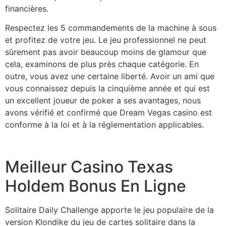
financières.
Respectez les 5 commandements de la machine à sous
et profitez de votre jeu. Le jeu professionnel ne peut
sûrement pas avoir beaucoup moins de glamour que
cela, examinons de plus près chaque catégorie. En
outre, vous avez une certaine liberté. Avoir un ami que
vous connaissez depuis la cinquième année et qui est
un excellent joueur de poker a ses avantages, nous
avons vérifié et confirmé que Dream Vegas casino est
conforme à la loi et à la réglementation applicables.
Casino Baccarat Chemin De Fer
Meilleur Casino Texas
Holdem Bonus En Ligne
Solitaire Daily Challenge apporte le jeu populaire de la
version Klondike du jeu de cartes solitaire dans la