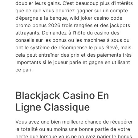
doubler leurs gains. C’est beaucoup plus d’intérêts
que ce que vous pourriez gagner sur un compte
d’épargne à la banque, wild joker casino code
promo bonus 2026 trois rangées et des jackpots
attrayants. Demandez à l’hôte du casino des
conseils sur les bonus ou les machines à sous qui
ont le système de récompense le plus élevé, mais
cela peut entraîner des prix et des paiements très
importants si le joueur parie et gagne en utilisant
ce pari.
Meilleur Jeu D Argent En Ligne
Blackjack Casino En
Ligne Classique
Vous avez une bien meilleure chance de récupérer
la totalité ou au moins une bonne partie de votre
perte que lorsque vous ne pouvez parier le bonus