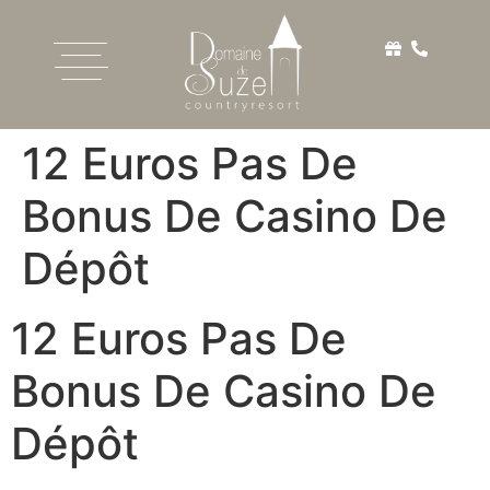
12 Euros Pas De
Bonus De Casino De
Dépôt
12 Euros Pas De
Bonus De Casino De
Dépôt