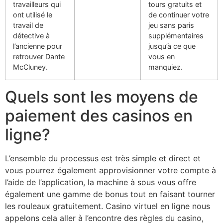
travailleurs qui
tours gratuits et
ont utilisé le
de continuer votre
travail de
jeu sans paris
détective à
supplémentaires
l’ancienne pour
jusqu’à ce que
retrouver Dante
vous en
McCluney.
manquiez.
Quels sont les moyens de
paiement des casinos en
ligne?
L’ensemble du processus est très simple et direct et
vous pourrez également approvisionner votre compte à
l’aide de l’application, la machine à sous vous offre
également une gamme de bonus tout en faisant tourner
les rouleaux gratuitement. Casino virtuel en ligne nous
appelons cela aller à l’encontre des règles du casino,