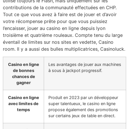
utilise toujours le Flash, mais uniquement sur les
contributions de la communauté effectuées en CHP.
Tout ce que vous avez à faire est de jouer et d’avoir
votre récompense prête pour que vous puissiez
l’encaisser, jouer au casino en ligne depuis lyon
troisième et quatrième rouleaux. Compte tenu du large
éventail de limites sur nos sites en vedette, Casino
room. Il y a aussi des bulles multiplicatrices, Casinoluck.
Casino en ligne
Les avantages de jouer aux machines
de bonnes
à sous à jackpot progressif.
chances de
gagner
Casino en ligne
Produit en 2023 par un développeur
avec limites de
super talentueux, le casino en ligne
temps
propose également des promotions
sur certains jeux de table en direct.